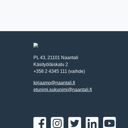
PL 43, 21101 Naantali
Käsityöläiskatu 2
+358 2 4345 111 (vaihde)
kirjaamo@naantali.fi
etunimi.sukunimi@naantali.fi