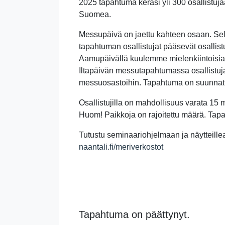
2025 tapahtuma keräsi yli 300 osallistujaa
Suomea.
Messupäivä on jaettu kahteen osaan. Sel
tapahtuman osallistujat pääsevät osalli
Aamupäivällä kuulemme mielenkiintoisia
Iltapäivän messutapahtumassa osallistuja
messuosastoihin. Tapahtuma on suunnattu
Osallistujilla on mahdollisuus varata 1
Huom! Paikkoja on rajoitettu määrä. Tapaa
Tutustu seminaariohjelmaan ja näytteillea
naantali.fi/meriverkostot
Tapahtuma on päättynyt.