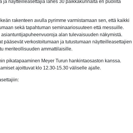
 ja näytteilleasettajia lähes 30 paikkakunnalta eri puolilta
keän rakenteen avulla pyrimme varmistamaan sen, että kaikki
stumaan sekä tapahtuman seminaariosuuteen että messuille.
 asiantuntijapuheenvuoroja alan tulevaisuuden näkymistä.
t pääsevät verkostoitumaan ja tutustumaan näytteilleasettajien
 meriteollisuuden ammattilaisille.
5 min pikatapaaminen Meyer Turun hankintaosaston kanssa.
miset ajoittuvat klo 12.30-15.30 väliselle ajalle.
settajiin: