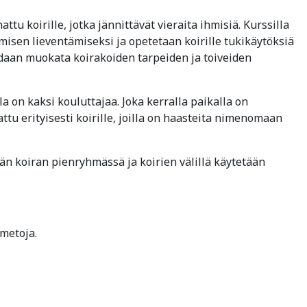
ttu koirille, jotka jännittävät vieraita ihmisiä. Kurssilla
ämisen lieventämiseksi ja opetetaan koirille tukikäytöksiä
voidaan muokata koirakoiden tarpeiden ja toiveiden
a on kaksi kouluttajaa. Joka kerralla paikalla on
ttu erityisesti koirille, joilla on haasteita nimenomaan
jän koiran pienryhmässä ja koirien välillä käytetään
lmetoja.