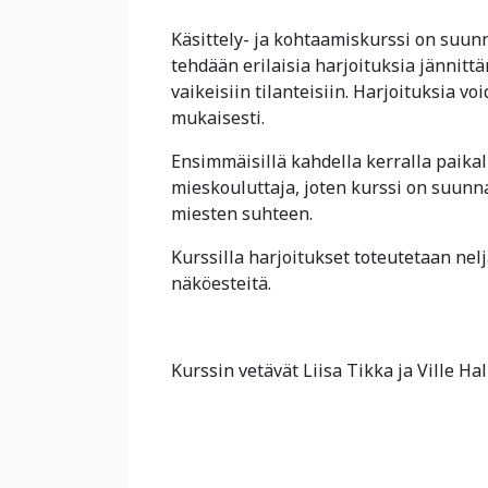
Käsittely- ja kohtaamiskurssi on suunna
tehdään erilaisia harjoituksia jännitt
vaikeisiin tilanteisiin. Harjoituksia 
mukaisesti.
Ensimmäisillä kahdella kerralla paikall
mieskouluttaja, joten kurssi on suunna
miesten suhteen.
Kurssilla harjoitukset toteutetaan nel
näköesteitä.
Kurssin vetävät Liisa Tikka ja Ville Ha