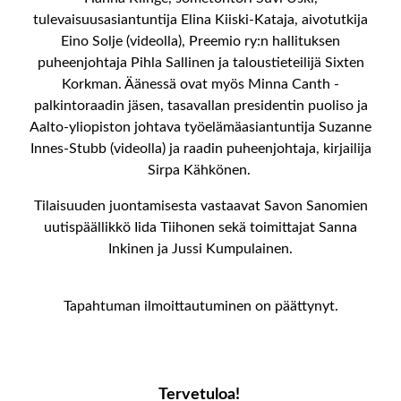
tulevaisuusasiantuntija Elina Kiiski-Kataja, aivotutkija
Eino Solje (videolla), Preemio ry:n hallituksen
puheenjohtaja Pihla Sallinen ja taloustieteilijä Sixten
Korkman. Äänessä ovat myös Minna Canth -
palkintoraadin jäsen, tasavallan presidentin puoliso ja
Aalto-yliopiston johtava työelämäasiantuntija Suzanne
Innes-Stubb (videolla) ja raadin puheenjohtaja, kirjailija
Sirpa Kähkönen.
Tilaisuuden juontamisesta vastaavat Savon Sanomien
uutispäällikkö Iida Tiihonen sekä toimittajat Sanna
Inkinen ja Jussi Kumpulainen.
Tapahtuman ilmoittautuminen on päättynyt.
Tervetuloa!