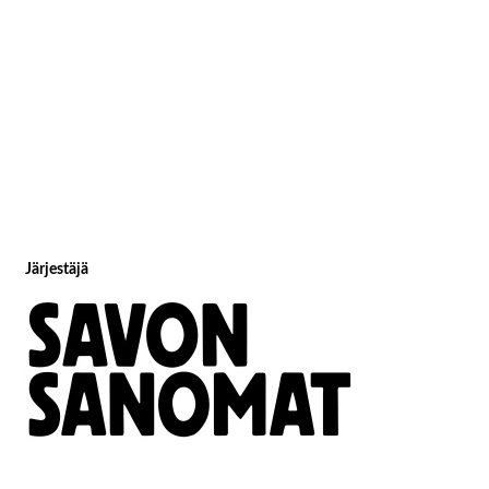
Järjestäjä