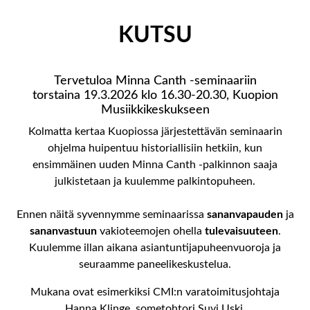
KUTSU
Tervetuloa Minna Canth -seminaariin
torstaina 19.3.2026 klo 16.30-20.30, Kuopion
Musiikkikeskukseen
Kolmatta kertaa Kuopiossa järjestettävän seminaarin
ohjelma huipentuu historiallisiin hetkiin, kun
ensimmäinen uuden Minna Canth -palkinnon saaja
julkistetaan ja kuulemme palkintopuheen.
Ennen näitä syvennymme seminaarissa
sananvapauden
ja
sananvastuun
vakioteemojen ohella
tulevaisuuteen
.
Kuulemme illan aikana asiantuntijapuheenvuoroja ja
seuraamme paneelikeskustelua.
Mukana ovat esimerkiksi CMI:n varatoimitusjohtaja
Hanna Klinge, sometohtori Suvi Uski,