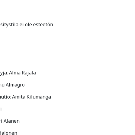
sitystila ei ole esteetön
tyjä: Alma Rajala
Anu Almagro
uutio: Amita Kilumanga
i
ri Alanen
 Halonen