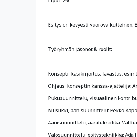
Liput: 25€
Esitys on kevyesti vuorovaikutteinen. E
Työryhmän jäsenet & roolit:
Konsepti, käsikirjoitus, lavastus, esiin
Ohjaus, konseptin kanssa-ajattelija: 
Pukusuunnittelu, visuaalinen kontrib
Musiikki, äänisuunnittelu: Pekko Käpp
Äänisuunnittelu, äänitekniikka: Valtte
Valosuunnittelu, esitystekniikka: Ada