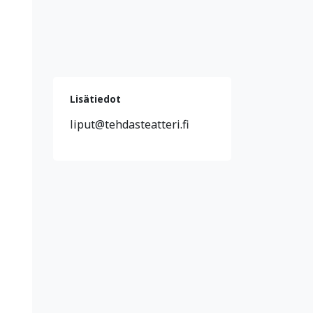
Lisätiedot
liput@tehdasteatteri.fi