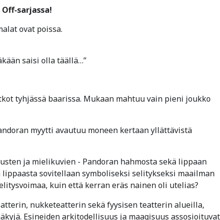
Off-sarjassa!
malat ovat poissa.
si olla täällä…”
jatkot tyhjässä baarissa. Mukaan mahtuu vain pieni joukko
 Pandoran myytti avautuu moneen kertaan yllättävistä
stusten ja mielikuvien - Pandoran hahmosta sekä lippaan
lippaasta sovitellaan symboliseksi selitykseksi maailman
elitysvoimaa, kuin että kerran eräs nainen oli utelias?
tterin, nukketeatterin sekä fyysisen teatterin alueilla,
kyjä. Esineiden arkitodellisuus ja maagisuus assosioituvat