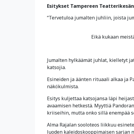
Esitykset Tampereen Teatterikesän 
“Tervetuloa jumalten juhliin, joista ju
Eikä kukaan meistäkään sai
Jumalten hylkäämät juhlat, kielletyt 
katsojia.
Esineiden ja äänten rituaali alkaa ja
näkökulmista.
Esitys kuljettaa katsojansa läpi heija
avaamisen hetkestä. Myyttiä Pandoran 
kriiseihin, mutta onko sillä enempää s
Alma Rajalan sooloteos liikkuu esinetea
luoden kaleidoskooppimaisen sarjan nä