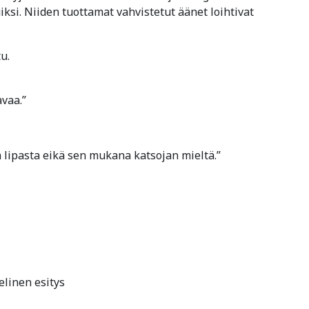
iksi. Niiden tuottamat vahvistetut äänet loihtivat
u.
avaa.”
 lipasta eikä sen mukana katsojan mieltä.”
elinen esitys