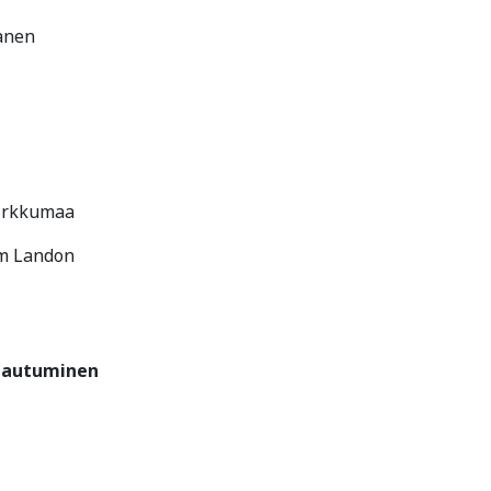
anen
Virkkumaa
im Landon
tautuminen