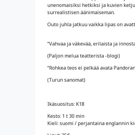
unenomaisiksi hetkiksi ja kuvien ketju
surrealistisen äänimaiseman.
Outo juhla jatkuu vaikka lipas on avatt
“Vahvaa ja väkevää, erilaista ja innost
(Paljon melua teatterista -blogi)
“Rohkea teos ei pelkää avata Pandoran
(Turun sanomat)
Ikäsuositus: K18
Kesto: 1 t 30 min
Kieli: suomi / perjantaina englannin ki