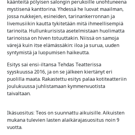
käänteitä pölyisen salongin perukoille unohtuneena
mystisenä kanttorina. Yhdessä he luovat maailman,
jossa nukkejen, esineiden, tarinankerronnan ja
livemusiikin kautta tykitetään mitä ihmeellisempiä
tarinoita. Hullunkurisista asetelmistaan huolimatta
tarinoissa on hiven totuuttakin. Niissä on samoja
värejä kuin itse elämässäkin: iloa ja surua, uuden
syntymistä ja luopumisen haikeutta.
Esitys sai ensi-iltansa Tehdas Teatterissa
syyskuussa 2016, ja on se jälkeen kiertänyt eri
puolilla maata. Rakastettu esitys palaa kotiteatteriin
joulukuussa juhlistamaan kymmenvuotista
taivaltaan.
Ikäsuositus: Teos on suunnattu aikuisille. Aikuisten
mukana tulevien lasten alaikärajasuositus noin 9
vuotta.