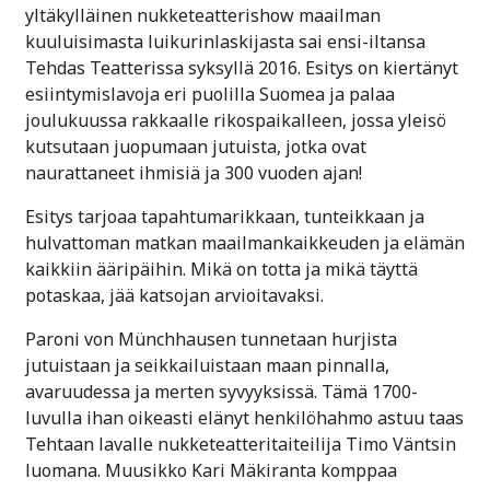
yltäkylläinen nukketeatterishow maailman
kuuluisimasta luikurinlaskijasta sai ensi-iltansa
Tehdas Teatterissa syksyllä 2016. Esitys on kiertänyt
esiintymislavoja eri puolilla Suomea ja palaa
joulukuussa rakkaalle rikospaikalleen, jossa yleisö
kutsutaan juopumaan jutuista, jotka ovat
naurattaneet ihmisiä ja 300 vuoden ajan!
Esitys tarjoaa tapahtumarikkaan, tunteikkaan ja
hulvattoman matkan maailmankaikkeuden ja elämän
kaikkiin ääripäihin. Mikä on totta ja mikä täyttä
potaskaa, jää katsojan arvioitavaksi.
Paroni von Münchhausen tunnetaan hurjista
jutuistaan ja seikkailuistaan maan pinnalla,
avaruudessa ja merten syvyyksissä. Tämä 1700-
luvulla ihan oikeasti elänyt henkilöhahmo astuu taas
Tehtaan lavalle nukketeatteritaiteilija Timo Väntsin
luomana. Muusikko Kari Mäkiranta komppaa