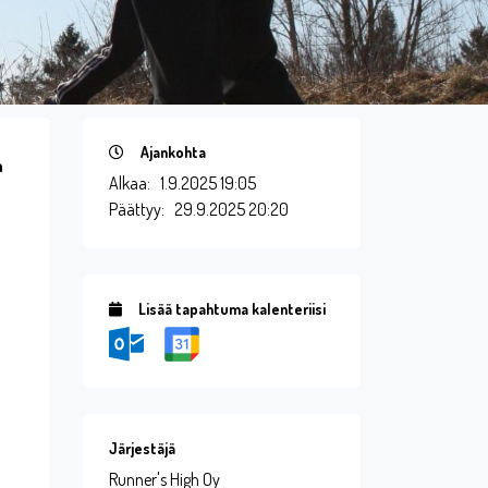
Ajankohta
n
Alkaa:
1.9.2025 19:05
Päättyy:
29.9.2025 20:20
Lisää tapahtuma kalenteriisi
Järjestäjä
Runner's High Oy