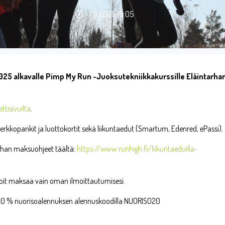
1.9.2025 19:05
025 alkavalle Pimp My Run -Juoksutekniikkakurssille Eläintarha
ttisivuilta
.
kkopankit ja luottokortit sekä liikuntaedut (Smartum, Edenred, ePassi).
othan maksuohjeet täältä:
https://www.runhigh.fi/liikuntaeduilla-
ä voit maksaa vain oman ilmoittautumisesi.
a 20 % nuorisoalennuksen alennuskoodilla NUORISO20