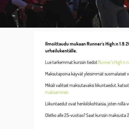
Ilmoittaudu mukaan Runner's High:n 1.9.2
urheilukentälle.
Lue tarkemmat kurssin tiedot
Runner's High:n ne
Maksutapoina käyvät yleisimmät suomalaiset ver
Mikäli valitset maksutavaksi liikuntaedut, kats
maksaminen
Liikuntaedut ovat henkilökohtaisia, joten niill
Oletko alle 25-vuotias? Saat kurssin maksust