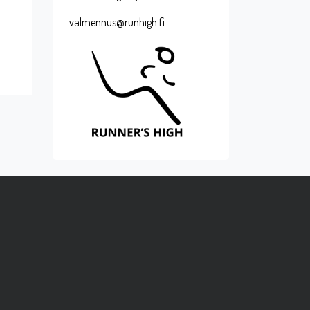
valmennus@runhigh.fi