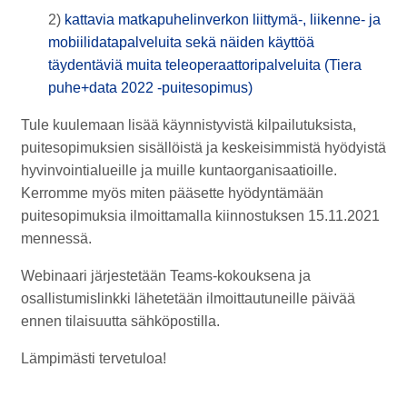
2)
kattavia matkapuhelinverkon liittymä-, liikenne- ja
mobiilidatapalveluita sekä näiden käyttöä
täydentäviä muita teleoperaattoripalveluita (Tiera
puhe+data 2022 -puitesopimus)
Tule kuulemaan lisää käynnistyvistä kilpailutuksista,
puitesopimuksien sisällöistä ja keskeisimmistä hyödyistä
hyvinvointialueille ja muille kuntaorganisaatioille.
Kerromme myös miten pääsette hyödyntämään
puitesopimuksia ilmoittamalla kiinnostuksen 15.11.2021
mennessä.
Webinaari järjestetään Teams-kokouksena ja
osallistumislinkki lähetetään ilmoittautuneille päivää
ennen tilaisuutta sähköpostilla.
Lämpimästi tervetuloa!