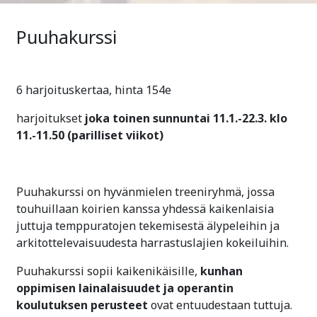
Puuhakurssi
6 harjoituskertaa, hinta 154e
harjoitukset
joka toinen sunnuntai 11.1.-22.3. klo
11.-11.50 (parilliset viikot)
Puuhakurssi on hyvänmielen treeniryhmä, jossa
touhuillaan koirien kanssa yhdessä kaikenlaisia
juttuja temppuratojen tekemisestä älypeleihin ja
arkitottelevaisuudesta harrastuslajien kokeiluihin.
Puuhakurssi sopii kaikenikäisille,
kunhan
oppimisen lainalaisuudet ja operantin
koulutuksen perusteet
ovat entuudestaan tuttuja.