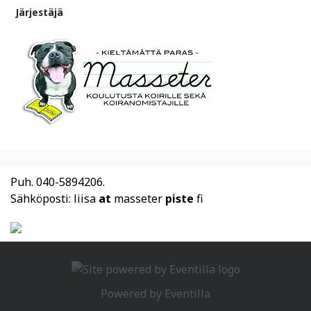
Järjestäjä
Puh. 040-5894206.
Sähköposti: liisa
at
masseter
piste
fi
Powered by
Eventilla