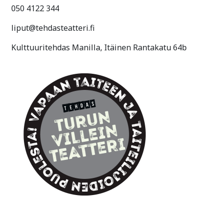
050 4122 344
liput@tehdasteatteri.fi
Kulttuuritehdas Manilla, Itäinen Rantakatu 64b