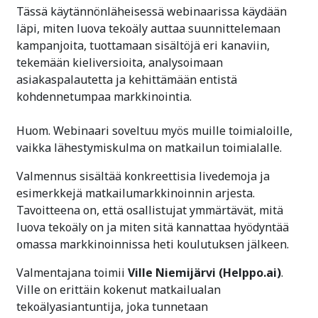
Tässä käytännönläheisessä webinaarissa käydään
läpi, miten luova tekoäly auttaa suunnittelemaan
kampanjoita, tuottamaan sisältöjä eri kanaviin,
tekemään kieliversioita, analysoimaan
asiakaspalautetta ja kehittämään entistä
kohdennetumpaa markkinointia.
Huom. Webinaari soveltuu myös muille toimialoille,
vaikka lähestymiskulma on matkailun toimialalle.
Valmennus sisältää konkreettisia livedemoja ja
esimerkkejä matkailumarkkinoinnin arjesta.
Tavoitteena on, että osallistujat ymmärtävät, mitä
luova tekoäly on ja miten sitä kannattaa hyödyntää
omassa markkinoinnissa heti koulutuksen jälkeen.
Valmentajana toimii
Ville Niemijärvi (Helppo.ai)
.
Ville on erittäin kokenut matkailualan
tekoälyasiantuntija, joka tunnetaan