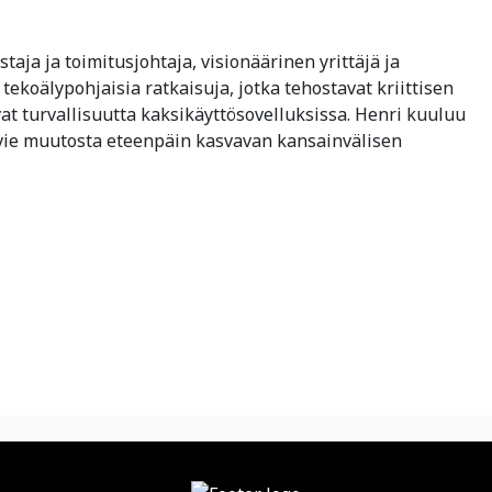
taja ja toimitusjohtaja, visionäärinen yrittäjä ja
tekoälypohjaisia ratkaisuja, jotka tehostavat kriittisen
at turvallisuutta kaksikäyttösovelluksissa. Henri kuuluu
a vie muutosta eteenpäin kasvavan kansainvälisen