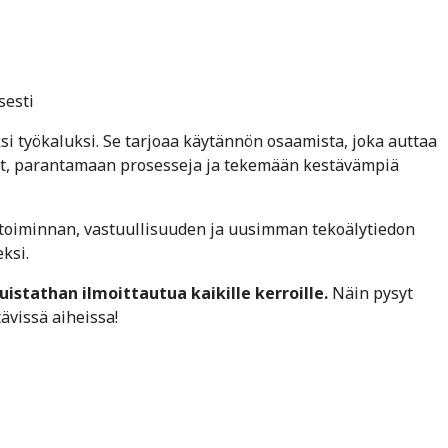
sesti
i työkaluksi. Se tarjoaa käytännön osaamista, joka auttaa
t, parantamaan prosesseja ja tekemään kestävämpiä
etoiminnan, vastuullisuuden ja uusimman tekoälytiedon
ksi.
stathan ilmoittautua kaikille kerroille.
Näin pysyt
vissä aiheissa!