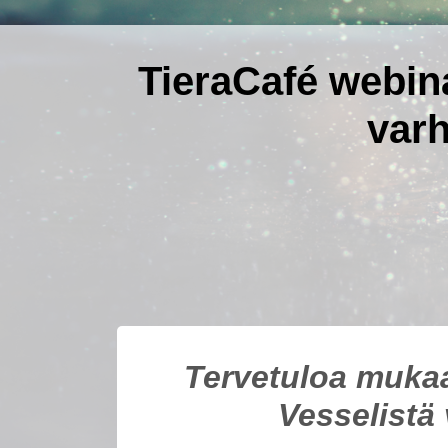
TieraCafé webina
varh
Tervetuloa muka
Vesselistä