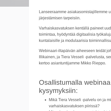
Lanseeraamme asiakasomistajillemme uud
järjestämisen tarpeisiin.
Varhaiskasvatuksen kentällä paineet uud
toimintaa, hyödyntää digitaalisia työkaluj
kuntalaisille ja modulaarisia toiminnallis
Webinaari-iltapäivän aiheeseen teidät jo
Illikainen, ja Tiera Vesseli -palvelusta, s
kertoo asiantuntijamme Mikko Rieppo.
Osallistumalla webinaa
kysymyksiin:
Mikä Tiera Vesseli -palvelu on ja mit
varhaiskasvatuksen piirissä?