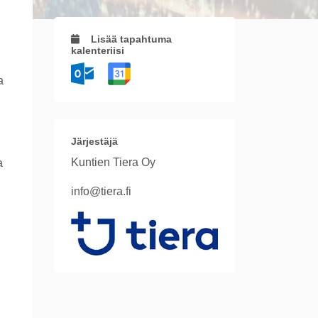
Lisää tapahtuma
kalenteriisi
a
Järjestäjä
Kuntien Tiera Oy
a
info@tiera.fi