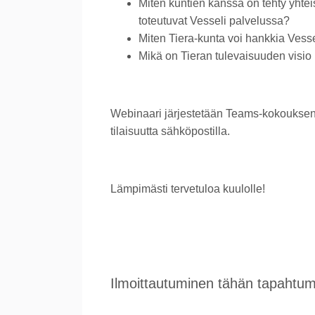
Miten kuntien kanssa on tehty yhteis
toteutuvat Vesseli palvelussa?
Miten Tiera-kunta voi hankkia Vess
Mikä on Tieran tulevaisuuden visio
Webinaari järjestetään Teams-kokouksena 
tilaisuutta sähköpostilla.
Lämpimästi tervetuloa kuulolle!
Ilmoittautuminen tähän tapahtumaa