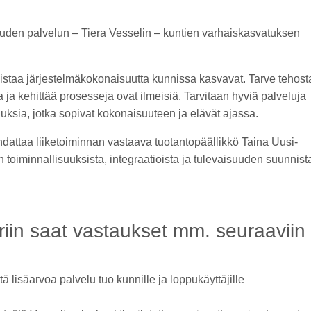
en palvelun – Tiera Vesselin – kuntien varhaiskasvatuksen
istaa järjestelmäkokonaisuutta kunnissa kasvavat. Tarve tehost
a ja kehittää prosesseja ovat ilmeisiä. Tarvitaan hyviä palveluja
uuksia, jotka sopivat kokonaisuuteen ja elävät ajassa.
hdattaa liiketoiminnan vastaava tuotantopäällikkö Taina Uusi-
en toiminnallisuuksista, integraatioista ja tulevaisuuden suunnist
riin saat vastaukset mm. seuraaviin
ä lisäarvoa palvelu tuo kunnille ja loppukäyttäjille