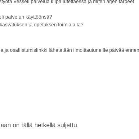
työtä Vesseli palvelua kilpailutettaessa ja miten arjen tarpeet
eli palvelun käyttöönsä?
 kasvatuksen ja opetuksen toimialalla?
ja osallistumislinkki lähetetään ilmoittautuneille päivää enne
n on tällä hetkellä suljettu.