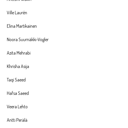
Ville Laurén
Elina Martikainen
Noora Suurnäkki-Vogler
Azita Mehrabi
Khrisha Asija
Taqi Saeed
Hafsa Saeed
Veera Lehto
Antti Perälä