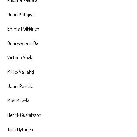
kristiina Vaarala
Jouni Katajisto
Emma Pulkkinen
Onni Weijiang Dai
Victoria Vovk
Mikko Välilahti
Janni Penttilä
Mari Mäkelä
Henrik Gustafsson
Tiina Hyttinen