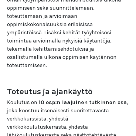
oppimiseen sekä suunnittelemaan,
toteuttamaan ja arvioimaan
oppimiskokonaisuuksia erilaisissa
ympäristöissä. Lisäksi kehität työyhteisösi
toimintaa arvioimalla nykyisiä käytäntöjä,
tekemällä kehittämisehdotuksia ja
osallistumalla ulkona oppimisen käytännön
toteuttamiseen.
Toteutus ja ajankäyttö
Koulutus on
10 osp:n laajuinen tutkinnon osa
,
joka koostuu itsenäisesti suoritettavasta
verkkokurssista, yhdestä
verkkokoulutuskerrasta, yhdestä
lähikoulutuskerrasta sekä näyttötehtävästä.