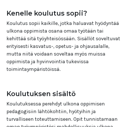
Kenelle koulutus sopii?
Koulutus sopii kaikille, jotka haluavat hyödyntää
ulkona oppimista osana omaa työtään tai
kehittää sitä työyhteisössään. Sisällöt soveltuvat
erityisesti kasvatus-, opetus- ja ohjausalalle,
mutta niitä voidaan soveltaa myös muissa
oppimista ja hyvinvointia tukevissa
toimintaympäristöissä.
Koulutuksen sisältö
Koulutuksessa perehdyt ulkona oppimisen
pedagogisiin lähtökohtiin, hyötyihin ja
turvalliseen toteuttamiseen. Opit tunnistamaan
oman työympäristösi mahdollisuuksia ulkona