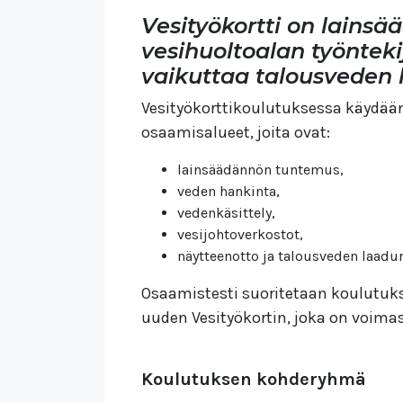
Vesityökortti on lainsä
vesihuoltoalan työntekij
vaikuttaa talousveden 
Vesityökorttikoulutuksessa käydään
osaamisalueet, joita ovat:
lainsäädännön tuntemus,
veden hankinta,
vedenkäsittely,
vesijohtoverkostot,
näytteenotto ja talousveden laadun
Osaamistesti suoritetaan koulutukse
uuden Vesityökortin, joka on voima
Koulutuksen kohderyhmä