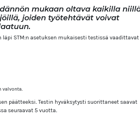
ädännön mukaan oltava kaikilla niill
öillä, joiden työtehtävät voivat
laatuun.
 läpi STM:n asetuksen mukaisesti testissä vaadittavat
 valvonta.
n päätteeksi. Testin hyväksytysti suorittaneet saavat
ssa seuraavat 5 vuotta.