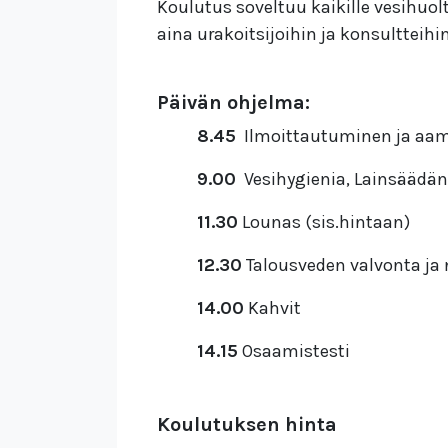
Koulutus soveltuu kaikille vesihuol
aina urakoitsijoihin ja konsultteihin 
Päivän ohjelma:
8.45
Ilmoittautuminen ja aa
9.00
Vesihygienia, Lainsäädänt
11.30
Lounas (sis.hintaan)
12.30
Talousveden valvonta ja 
14.00
Kahvit
14.15
Osaamistesti
Koulutuksen hinta