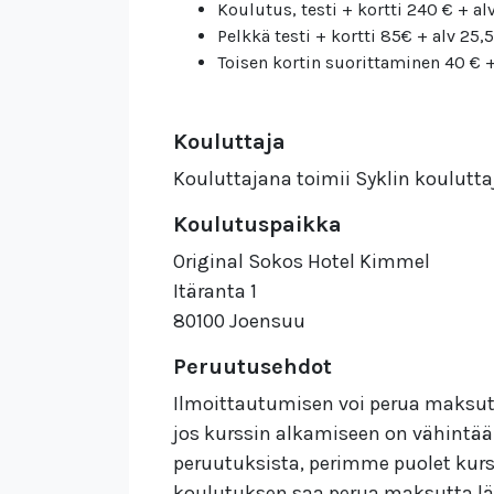
Koulutus, testi + kortti 240 € + alv
Pelkkä testi + kortti 85€ + alv 25,5
Toisen kortin suorittaminen 40 € +
Kouluttaja
Kouluttajana toimii Syklin koulutta
Koulutuspaikka
Original Sokos Hotel Kimmel
Itäranta 1
80100 Joensuu
Peruutusehdot
Ilmoittautumisen voi perua maksut
jos kurssin alkamiseen on vähintää
peruutuksista, perimme puolet kurs
koulutuksen saa perua maksutta lää