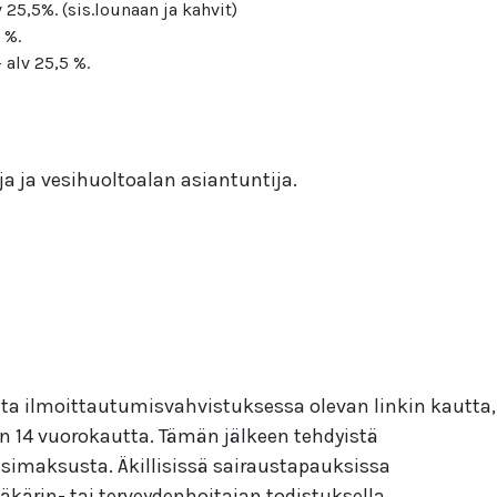
 25,5%. (sis.lounaan ja kahvit)
 %.
 alv 25,5 %.
ja ja vesihuoltoalan asiantuntija.
ta ilmoittautumisvahvistuksessa olevan linkin kautta,
n 14 vuorokautta. Tämän jälkeen tehdyistä
simaksusta. Äkillisissä sairaustapauksissa
kärin- tai terveydenhoitajan todistuksella.