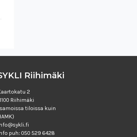
SYKLI Riihimäki
Kaartokatu 2
1100 Riihimäki
(samoissa tiloissa kuin
HAMK)
nfo@sykli.fi
info puh: 050 529 6428