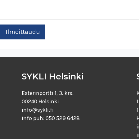
SYKLI Helsinki
Esterinportti 1, 3. krs.
00240 Helsinki
1
info@sykli.fi
info puh: 050 529 6428
i