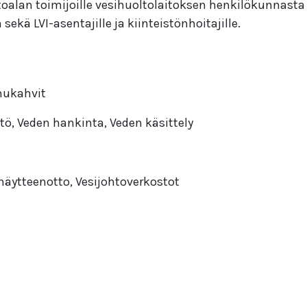
toalan toimijoille vesihuoltolaitoksen henkilökunnasta
sekä LVI-asentajille ja kiinteistönhoitajille.
mukahvit
ö, Veden hankinta, Veden käsittely
näytteenotto, Vesijohtoverkostot