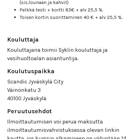
(sis.lounaan ja kahvit)
Pelkkä testi + kortti 85€ + alv 25,5 %.
Toisen kortin suorittaminen 40 € + alv 25,5 %.
Kouluttaja
Kouluttajana toimii Syklin kouluttaja ja
vesihuoltoalan asiantuntija.
Koulutuspaikka
Scandic Jyväskylä City
Väinönkatu 3
40100 Jyväskylä
Peruutusehdot
Ilmoittautumisen voi perua maksutta
ilmoittautumisvahvistuksessa olevan linkin
kautta, jos kurssin alkamiseen on vähintään 14