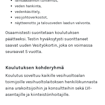
lainsäädännön tuntemus,
veden hankinta,
vedenkäsittely,
vesijohtoverkostot,
näytteenotto ja talousveden laadun valvonta.
Osaamistesti suoritetaan koulutuksen
päätteeksi. Testin hyväksytysti suorittaneet
saavat uuden Vesityökortin, joka on voimassa
seuraavat 5 vuotta.
Koulutuksen kohderyhmä
Koulutus soveltuu kaikille vesihuoltoalan
toimijoille vesihuoltolaitoksen henkilökunnasta
aina urakoitsijoihin ja konsultteihin sekä LVI-
asentajille ja kiinteistönhoitajille.