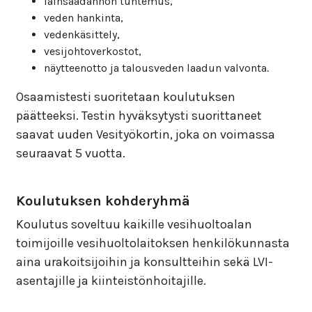
lainsäädännön tuntemus,
veden hankinta,
vedenkäsittely,
vesijohtoverkostot,
näytteenotto ja talousveden laadun valvonta.
Osaamistesti suoritetaan koulutuksen
päätteeksi. Testin hyväksytysti suorittaneet
saavat uuden Vesityökortin, joka on voimassa
seuraavat 5 vuotta.
Koulutuksen kohderyhmä
Koulutus soveltuu kaikille vesihuoltoalan
toimijoille vesihuoltolaitoksen henkilökunnasta
aina urakoitsijoihin ja konsultteihin sekä LVI-
asentajille ja kiinteistönhoitajille.