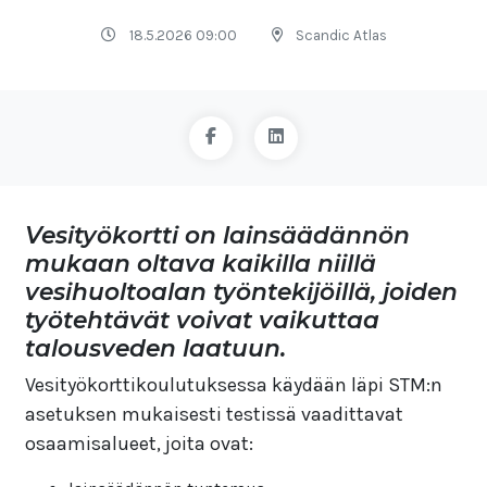
18.5.2026 09:00
Scandic Atlas
Vesityökortti on lainsäädännön
mukaan oltava kaikilla niillä
vesihuoltoalan työntekijöillä, joiden
työtehtävät voivat vaikuttaa
talousveden laatuun.
Vesityökorttikoulutuksessa käydään läpi STM:n
asetuksen mukaisesti testissä vaadittavat
osaamisalueet, joita ovat: