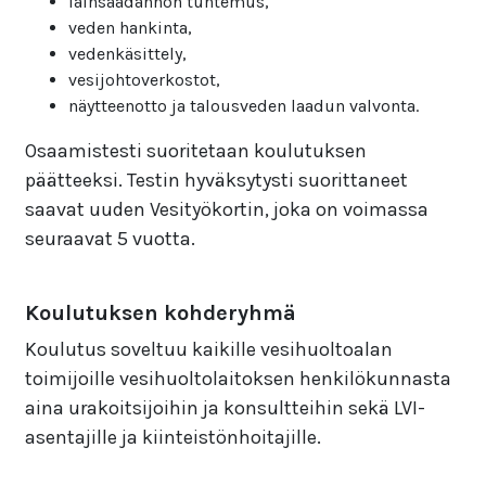
lainsäädännön tuntemus,
veden hankinta,
vedenkäsittely,
vesijohtoverkostot,
näytteenotto ja talousveden laadun valvonta.
Osaamistesti suoritetaan koulutuksen
päätteeksi. Testin hyväksytysti suorittaneet
saavat uuden Vesityökortin, joka on voimassa
seuraavat 5 vuotta.
Koulutuksen kohderyhmä
Koulutus soveltuu kaikille vesihuoltoalan
toimijoille vesihuoltolaitoksen henkilökunnasta
aina urakoitsijoihin ja konsultteihin sekä LVI-
asentajille ja kiinteistönhoitajille.