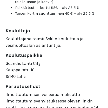
(sis.lounaan ja kahvit)
Pelkkä testi + kortti 85€ + alv 25,5 %.
Toisen kortin suorittaminen 40 € + alv 25,5 %.
Kouluttaja
Kouluttajana toimii Syklin kouluttaja ja
vesihuoltoalan asiantuntija.
Koulutuspaikka
Scandic Lahti City
Kauppakatu 10
15140 Lahti
Peruutusehdot
Ilmoittautumisen voi perua maksutta
ilmoittautumisvahvistuksessa olevan linkin
kautta, jos kurssin alkamiseen on vähintään 14