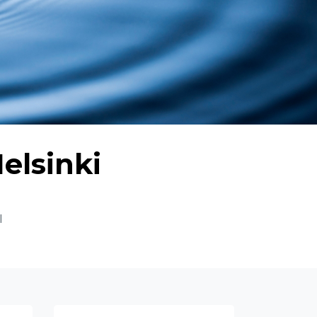
Helsinki
I