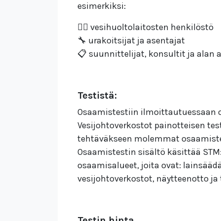
esimerkiksi:
👷‍♂️ vesihuoltolaitosten henkilöstö
🔧 urakoitsijat ja asentajat
📋 suunnittelijat, konsultit ja alan 
Testistä:
Osaamistestiin ilmoittautuessaan opi
Vesijohtoverkostot painotteisen test
tehtäväkseen molemmat osaamistestit
Osaamistestin sisältö käsittää STM
osaamisalueet, joita ovat: lainsää
vesijohtoverkostot, näytteenotto ja
Testin hinta