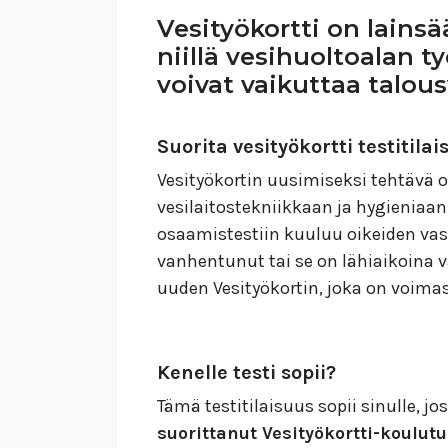
Vesityökortti on lains
niillä vesihuoltoalan t
voivat vaikuttaa talou
Suorita vesityökortti testitila
Vesityökortin uusimiseksi tehtävä 
vesilaitostekniikkaan ja hygieniaan 
osaamistestiin kuuluu oikeiden vasta
vanhentunut tai se on lähiaikoina 
uuden Vesityökortin, joka on voima
Kenelle testi sopii?
Tämä testitilaisuus sopii sinulle, jo
suorittanut Vesityökortti-koulu