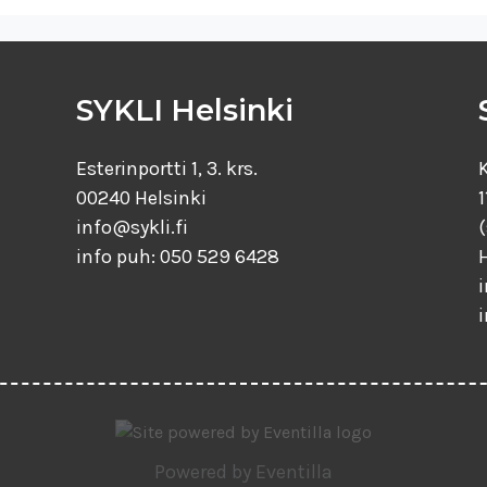
SYKLI Helsinki
Esterinportti 1, 3. krs.
00240 Helsinki
1
info@sykli.fi
info puh: 050 529 6428
i
Powered by
Eventilla