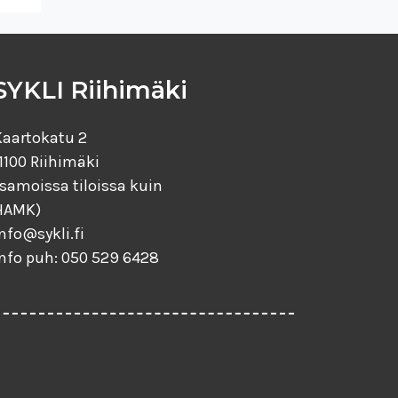
SYKLI Riihimäki
Kaartokatu 2
1100 Riihimäki
(samoissa tiloissa kuin
HAMK)
nfo@sykli.fi
info puh: 050 529 6428