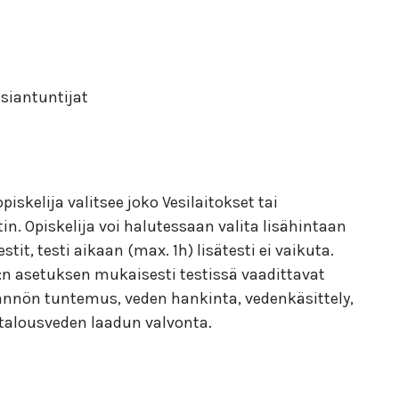
asiantuntijat
skelija valitsee joko Vesilaitokset tai
in. Opiskelija voi halutessaan valita lisähintaan
, testi aikaan (max. 1h) lisätesti ei vaikuta.
:n asetuksen mukaisesti testissä vaadittavat
dännön tuntemus, veden hankinta, vedenkäsittely,
 talousveden laadun valvonta.