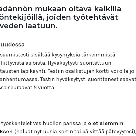
äädännön mukaan oltava kaikilla
yöntekijöillä, joiden työtehtävät
sveden laatuun.
isuudessa
osaamistesti sisältää kysymyksiä tärkeimmistä
liittyvistä asioista. Hyväksytysti suoritettuun
usten läpikäynti. Testiin osallistujan kortti voi olla jo
vanhentumassa. Testin hyväksytysti suorittaneet saava
ssa seuraavat 5 vuotta.
s työskentelet vesihuollon parissa ja
olet aiemmin
tuksen
(haluat nyt uusia kortin tai päivittää pätevyytesi)