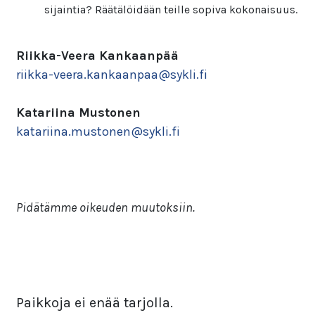
sijaintia? Räätälöidään teille sopiva kokonaisuus.
Riikka-Veera Kankaanpää
riikka-veera.kankaanpaa@sykli.fi
Katariina Mustonen
katariina.mustonen@sykli.fi
Pidätämme oikeuden muutoksiin.
Paikkoja ei enää tarjolla.