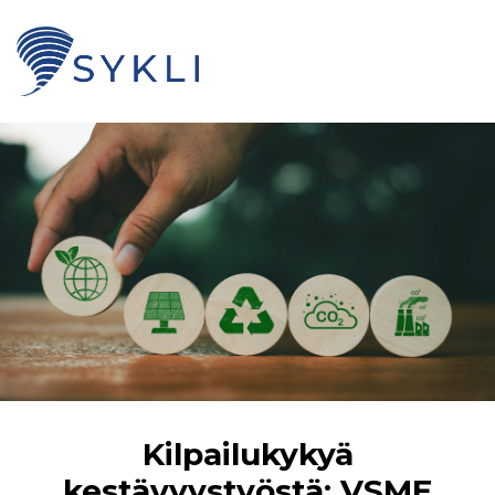
Kilpailukykyä
kestävyystyöstä: VSME