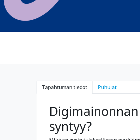
Tapahtuman tiedot
Puhujat
Digimainonnan t
syntyy?
Mikä on avain tulokselliseen markkinoi