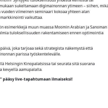
e mukaan sukeltamaan digimainonnan ytimeen – siihen, mik
din vuoden viimeinen seminaari kokoaa yhteen alan
imarkkinointi vaikuttaa.
nnön esimerkkejä muun muassa Moomin Arabian ja Sanoman
kulmia tuloksellisuuden rakentamiseen ennen optimointia
päivä, joka tarjoaa sekä strategista näkemystä että
inonnan parissa työskentelevälle.
llä Helsingin Kinopalatsissa tai seurata sitä suorana
kaa kevyellä aamupalalla.
5" pääsy live-tapahtumaan ilmaiseksi!