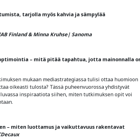
tumista, tarjolla myös kahvia ja sämpylää
| IAB Finland & Minna Kruhse| Sanoma
 optimointia – mitä pitää tapahtua, jotta mainonnalla o
tkimuksen mukaan mediastrategiassa tulisi ottaa huomioon
ttaa oikeasti tulosta? Tässä puheenvuorossa yhdistyvät
 luvassa inspiraatiota siihen, miten tutkimuksen opit voi
ntaan.
een – miten luottamus ja vaikuttavuus rakentavat
JCDecaux