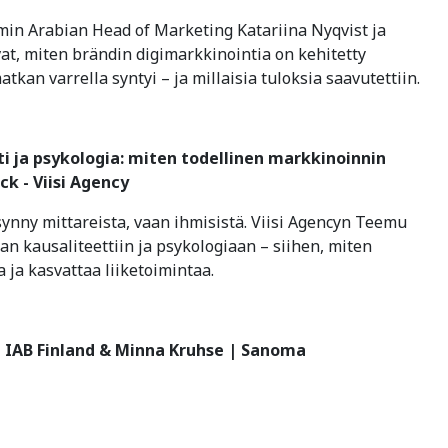
min Arabian Head of Marketing Katariina Nyqvist ja
, miten brändin digimarkkinointia on kehitetty
tkan varrella syntyi – ja millaisia tuloksia saavutettiin.
ti ja psykologia: miten todellinen markkinoinnin
ck - Viisi Agency
synny mittareista, vaan ihmisistä. Viisi Agencyn Teemu
 kausaliteettiin ja psykologiaan – siihen, miten
 ja kasvattaa liiketoimintaa.
 | IAB Finland & Minna Kruhse | Sanoma