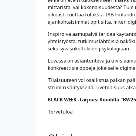
mittarista, vai kokonaisuudesta? Tul
oikeasti tuottaa tuloksia. IAB Finlan
ajankohtaisimmat opit siitä, miten dig
Inspiroiva aamupäivä tarjoaa käytä
yhteistyöstä, tutkimuslähtöisiä näkö
sekä syväsukelluksen psykologiaan.
Luvassa on asiantunteva ja tiivis aamu
konkreettisia oppeja jokaiselle digima
Tilaisuuteen voi osallistua paikan pää
striimin välityksellä. Livetilaisuus al
BLACK WEEK -tarjous: Koodilla "BW2
Tervetuloa!