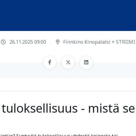
26.11.2025 09:00
Finnkino Kinopalatsi + STRIIMI
uloksellisuus - mistä se
ntiin? Syntyykö tuloksellisuus yhdestä keinosta tai