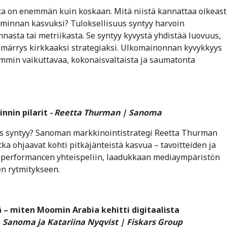
ta on enemmän kuin koskaan. Mitä niistä kannattaa oikeast
iminnan kasvuksi? Tuloksellisuus syntyy harvoin
nasta tai metriikasta. Se syntyy kyvystä yhdistää luovuus,
mmärrys kirkkaaksi strategiaksi. Ulkomainonnan kyvykkyys
mmin vaikuttavaa, kokonaisvaltaista ja saumatonta
innin pilarit
- Reetta Thurman | Sanoma
us syntyy? Sanoman markkinointistrategi Reetta Thurman
otka ohjaavat kohti pitkäjänteistä kasvua – tavoitteiden ja
 performancen yhteispeliin, laadukkaan mediaympäristön
n rytmitykseen.
ä – miten Moomin Arabia kehitti digitaalista
 Sanoma ja Katariina Nyqvist | Fiskars Group