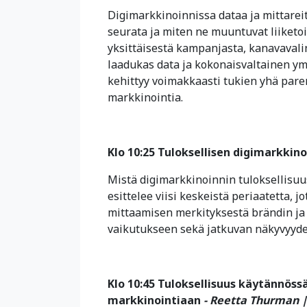
Digimarkkinoinnissa dataa ja mittarei
seurata ja miten ne muuntuvat liiketo
yksittäisestä kampanjasta, kanavavalin
laadukas data ja kokonaisvaltainen y
kehittyy voimakkaasti tukien yhä pare
markkinointia.
Klo 10:25 Tuloksellisen digimarkkino
Mistä digimarkkinoinnin tuloksellisu
esittelee viisi keskeistä periaatetta, j
mittaamisen merkityksestä brändin ja
vaikutukseen sekä jatkuvan näkyvyyde
Klo 10:45 Tuloksellisuus käytännöss
markkinointiaan
- Reetta Thurman |