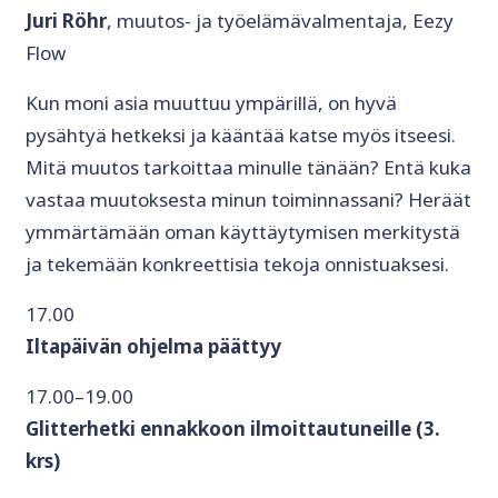
Juri Röhr
, muutos- ja työelämävalmentaja, Eezy
Flow
Kun moni asia muuttuu ympärillä, on hyvä
pysähtyä hetkeksi ja kääntää katse myös itseesi.
Mitä muutos tarkoittaa minulle tänään? Entä kuka
vastaa muutoksesta minun toiminnassani? Heräät
ymmärtämään oman käyttäytymisen merkitystä
ja tekemään konkreettisia tekoja onnistuaksesi.
17.00
Iltapäivän ohjelma päättyy
17.00–19.00
Glitterhetki ennakkoon ilmoittautuneille (3.
krs)