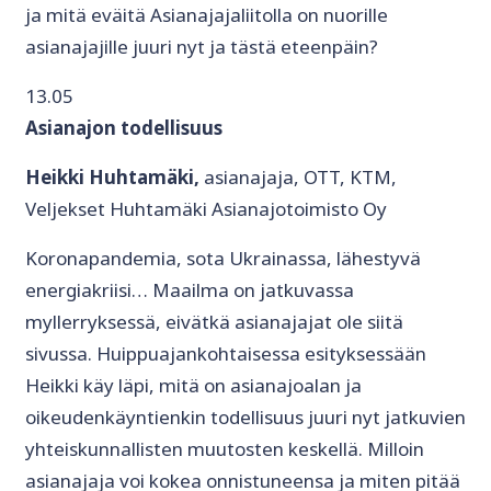
ja mitä eväitä Asianajajaliitolla on nuorille
asianajajille juuri nyt ja tästä eteenpäin?
13.05
Asianajon todellisuus
Heikki Huhtamäki,
asianajaja, OTT, KTM,
Veljekset Huhtamäki Asianajotoimisto Oy
Koronapandemia, sota Ukrainassa, lähestyvä
energiakriisi… Maailma on jatkuvassa
myllerryksessä, eivätkä asianajajat ole siitä
sivussa. Huippuajankohtaisessa esityksessään
Heikki käy läpi, mitä on asianajoalan ja
oikeudenkäyntienkin todellisuus juuri nyt jatkuvien
yhteiskunnallisten muutosten keskellä. Milloin
asianajaja voi kokea onnistuneensa ja miten pitää