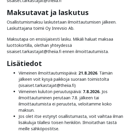
sisaiset.tarkastajat@theiia.fi
Maksutavat ja laskutus
Osallistumismaksu laskutetaan ilmoittautumisen jälkeen.
Laskuttajana toimii Oy Inrevsio Ab.
Maksutapa on ensisijaisesti lasku. Mikäli haluat maksaa
luottokortilla, olethan yhteydessä
sisaiset.tarkastajat@theiia.fi ennen ilmoittautumista.
Lisätiedot
Viimeinen ilmoittautumispäivä:
21.8.2026
. Tämän
jälkeen voit kysyä paikkoja suoraan toimistolta
(sisaiset.tarkastajat@theiia.fi)
Viimeinen kuluton peruutuspäivä:
7.8.2026.
Jos
ilmoittautuminen perutaan 7.8. jälkeen tai
ilmoittautumista ei peruuteta, veloitamme koko
maksun.
Jos olet itse estynyt osallistumasta, voit vaihtaa ilman
lisäkuluja tilallesi toisen henkilön. Ilmoitathan tästä
meille sähköpostitse.