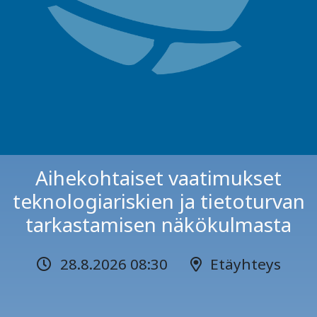
Aihekohtaiset vaatimukset
teknologiariskien ja tietoturvan
tarkastamisen näkökulmasta
28.8.2026 08:30
Etäyhteys