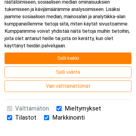
räätälöimiseen, sosiaalisen median ominaisuuksien
tukemiseen ja kävijämäärämme analysoimiseen. Lisäksi
jaamme sosiaalisen median, mainosalan ja analytiikka-alan
kumppaneillemme tietoja siitä, miten käytät sivustoamme.
Kumppanimme voivat yhdistää näitä tietoja muihin tietoihin,
joita olet antanut heille tai joita on kerätty, kun olet
käyttänyt heidän palvelujaan.
Salli kaikki
Salli valinta
Vain välttämättömät
Välttämätön
Mieltymykset
Tilastot
Markkinointi
Suomen Ensiapukoulutus Oy / Valimotie 21 / 00380 Helsinki
010 5251 260 /
kurssille@suomenensiapukoulutus.fi
Tietosuojaseloste ja evästeiden käyttö