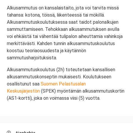
Alkusammutus on kansalaistaito, jota voi tarvita missä
tahansa: kotona, töissä, liikenteessä tai mökillä.
Alkusammutuskoulutuksessa saat taidot palonalkujen
sammuttamiseen. Tehokkaan alkusammutuksen avulla
voi ehkäistä tai vähentää tulipalon aiheuttamia vahinkoja
merkittävästi. Kahden tunnin alkusammutuskoulutus
koostuu teoriaosuudesta ja käytännön
sammutusharjoituksista.
Alkusammutuskoulutus (2h) toteutetaan kansallisen
alkusammutuskonseptin mukaisesti. Koulutukseen
osallistunut saa
Suomen Pelastusalan
Keskusjärjestön
(SPEK) myöntämän alkusammutuskortin
(AS1-kortti), joka on voimassa viisi (5) vuotta.
Ajankohta