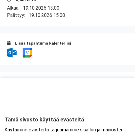
Alkaa:
19.10.2026 13:00
Päättyy:
19.10.2026 15:00
Lisää tapahtuma kalenteriisi
Kurssipaikka
Valimo 21, Preston koulutustilat
Valimotie 21
00380 Helsinki
Tämä sivusto käyttää evästeitä
Tarkempi kartta ja ajo-ohjeet
Käytämme evästeitä tarjoamamme sisällön ja mainosten