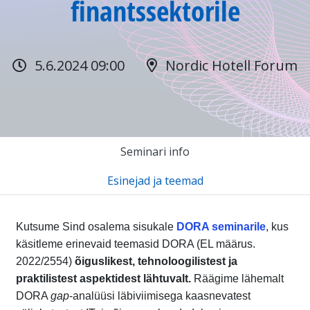
finantssektorile
5.6.2024 09:00
Nordic Hotell Forum
Seminari info
Esinejad ja teemad
Kutsume Sind osalema sisukale
DORA seminarile
, kus
käsitleme erinevaid teemasid DORA (EL määrus.
2022/2554)
õiguslikest, tehnoloogilistest ja
praktilistest aspektidest lähtuvalt.
Räägime lähemalt
DORA
gap
-analüüsi läbiviimisega kaasnevatest