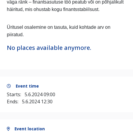
väga ränk – finantsasutuse töö peatub või on põhjalikult
häiritud, mis ohustab kogu finantsstabiilsust.
Üritusel osalemine on tasuta, kuid kohtade arv on
piiratud.
No places available anymore.
Event time
Starts:
5.6.2024 09:00
Ends:
5.6.2024 12:30
Event location