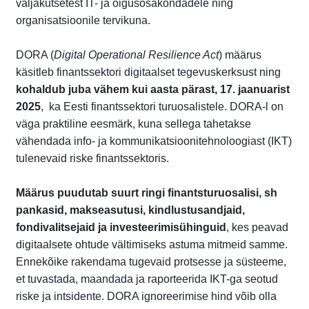
väljakutsetest IT- ja õigusosakondadele ning
organisatsioonile tervikuna.
DORA (
Digital Operational Resilience Act
) määrus
käsitleb finantssektori digitaalset tegevuskerksust ning
kohaldub juba vähem kui aasta pärast, 17. jaanuarist
2025
, ka Eesti finantssektori turuosalistele. DORA-l on
väga praktiline eesmärk, kuna sellega tahetakse
vähendada info- ja kommunikatsioonitehnoloogiast (IKT)
tulenevaid riske finantssektoris.
Määrus puudutab suurt ringi finantsturuosalisi, sh
pankasid, makseasutusi, kindlustusandjaid,
fondivalitsejaid ja investeerimisühinguid
, kes peavad
digitaalsete ohtude vältimiseks astuma mitmeid samme.
Ennekõike rakendama tugevaid protsesse ja süsteeme,
et tuvastada, maandada ja raporteerida IKT-ga seotud
riske ja intsidente. DORA ignoreerimise hind võib olla