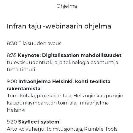
Ohjelma
Infran taju -webinaarin ohjelma
8:30 Tilaisuuden avaus
8:35
Keynote: Digitalisaation mahdollisuudet
;
tulevaisuudentutkija ja teknologia-asiantuntija
R
isto Linturi
9:00
Infraohjelma Helsinki, kohti teollista
rakentamista
;
Tomi Kotala, projektijohtaja, Helsingin kaupungin
kaupunkiympäristön toimiala, Infraohjelma
Helsinki
9:20
Skyfleet system
;
Arto Koivuharju, toimitusjohtaja, Rumble Tools