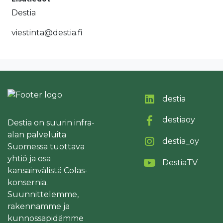
Destia
viestinta@destia.fi
destia
destiaoy
Destia on suurin infra-
alan palveluita
destia_oy
Suomessa tuottava
yhtiö ja osa
DestiaTV
kansainvälistä Colas-
konsernia.
Suunnittelemme,
rakennamme ja
kunnossapidämme