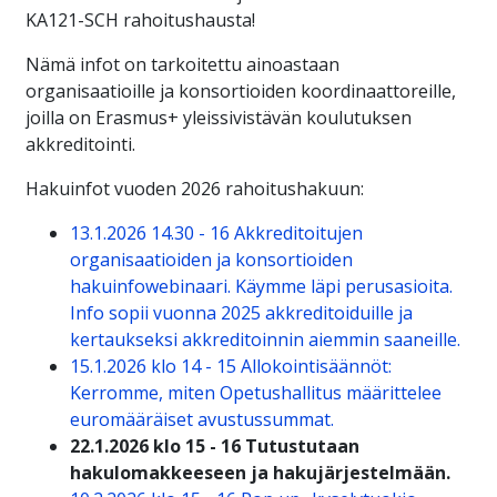
KA121-SCH rahoitushausta!
Nämä infot on tarkoitettu ainoastaan
organisaatioille ja konsortioiden koordinaattoreille,
joilla on Erasmus+ yleissivistävän koulutuksen
akkreditointi.
Hakuinfot vuoden 2026 rahoitushakuun:
13.1.2026 14.30 - 16 Akkreditoitujen
organisaatioiden ja konsortioiden
hakuinfowebinaari. Käymme läpi perusasioita.
Info sopii vuonna 2025 akkreditoiduille ja
kertaukseksi akkreditoinnin aiemmin saaneille.
15.1.2026 klo 14 - 15 Allokointisäännöt:
Kerromme, miten Opetushallitus määrittelee
euromääräiset avustussummat.
22.1.2026 klo 15 - 16 Tutustutaan
hakulomakkeeseen ja hakujärjestelmään.