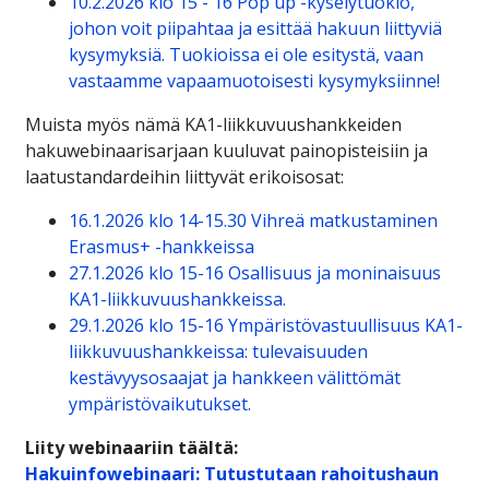
10.2.2026 klo 15 - 16 Pop up -kyselytuokio,
johon voit piipahtaa ja esittää hakuun liittyviä
kysymyksiä. Tuokioissa ei ole esitystä, vaan
vastaamme vapaamuotoisesti kysymyksiinne!
Muista myös nämä KA1-liikkuvuushankkeiden
hakuwebinaarisarjaan kuuluvat painopisteisiin ja
laatustandardeihin liittyvät erikoisosat:
16.1.2026 klo 14-15.30 Vihreä matkustaminen
Erasmus+ -hankkeissa
27.1.2026 klo 15-16 Osallisuus ja moninaisuus
KA1-liikkuvuushankkeissa.
29.1.2026 klo 15-16 Ympäristövastuullisuus KA1-
liikkuvuushankkeissa: tulevaisuuden
kestävyysosaajat ja hankkeen välittömät
ympäristövaikutukset.
Liity webinaariin täältä:
Hakuinfowebinaari: Tutustutaan rahoitushaun