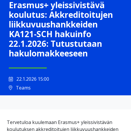
Erasmus+ yleissivistävä
koulutus: Akkreditoitujen
liikkuvuushankkeiden
KA121-SCH hakuinfo
22.1.2026: Tutustutaan
hakulomakkeeseen
22.1.2026 15:00
Teams
Tervetuloa kuulemaan Erasmus+ yleissivistävän
koulutuksen akkreditoitujen liikkuvuushankkeiden