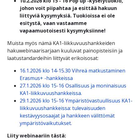
10.2.2026 klo 15 - 16 Pop up -kyselytuokio,
johon voit piipahtaa ja esittää hakuun
liittyviä kysymyksiä. Tuokioissa ei ole
esitystä, vaan vastaamme
vapaamuotoisesti kysymyksiinne!
Muista myös nämä KA1-liikkuvuushankkeiden
hakuwebinaarisarjaan kuuluvat painopisteisiin ja
laatustandardeihin liittyvät erikoisosat:
16.1.2026 klo 14-15.30 Vihreä matkustaminen
Erasmus+ -hankkeissa
27.1.2026 klo 15-16 Osallisuus ja moninaisuus
KA1-liikkuvuushankkeissa.
29.1.2026 klo 15-16 Ympäristövastuullisuus KA1-
liikkuvuushankkeissa: tulevaisuuden
kestävyysosaajat ja hankkeen välittömät
ympäristövaikutukset.
Liity webinaariin tästä: