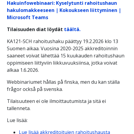
Hakuinfowebinaari: Kyselytunti rahoitushaun
hakulomakkeeseen | Kokoukseen liittyminen |
Microsoft Teams
Tilaisuuden diat löydät
täältä.
KA121-SCH rahoitushaku päättyy 19.2.2026 klo 13
Suomen aikaa. Vuosina 2020-2025 akkreditoinnin
saaneet voivat lähettää 15 kuukauden rahoitushaun
oppimiseen liittyviin liikkuvuuksiinsa, jotka voivat
alkaa 1.6.2026.
Webbinariumet hållas på finska, men du kan ställa
frågor också på svenska.
Tilaisuuteen ei ole ilmoittautumista ja sitä ei
tallenneta.
Lue lisää:
Lue lisää akkreditoitujen rahoitushausta