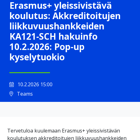
Erasmus+ yleissivistävä
koulutus: Akkreditoitujen
liikkuvuushankkeiden
KA121-SCH hakuinfo
10.2.2026: Pop-up
kyselytuokio
10.2.2026 15:00
Teams
Tervetuloa kuulemaan Erasmus+ yleissivistävän
koulutuksen akkreditoitujen liikkuvuushankkeiden