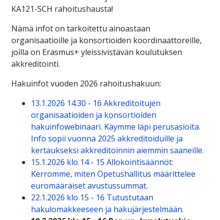
KA121-SCH rahoitushausta!
Nämä infot on tarkoitettu ainoastaan
organisaatioille ja konsortioiden koordinaattoreille,
joilla on Erasmus+ yleissivistävän koulutuksen
akkreditointi.
Hakuinfot vuoden 2026 rahoitushakuun:
13.1.2026 14.30 - 16 Akkreditoitujen
organisaatioiden ja konsortioiden
hakuinfowebinaari. Käymme läpi perusasioita.
Info sopii vuonna 2025 akkreditoiduille ja
kertaukseksi akkreditoinnin aiemmin saaneille.
15.1.2026 klo 14 - 15 Allokointisäännöt:
Kerromme, miten Opetushallitus määrittelee
euromääräiset avustussummat.
22.1.2026 klo 15 - 16 Tutustutaan
hakulomakkeeseen ja hakujärjestelmään.