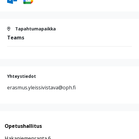
Tapahtumapaikka
Teams
Yhteystiedot
erasmus.yleissivistava@oph.fi
Opetushallitus
Hakaniemenranta 6