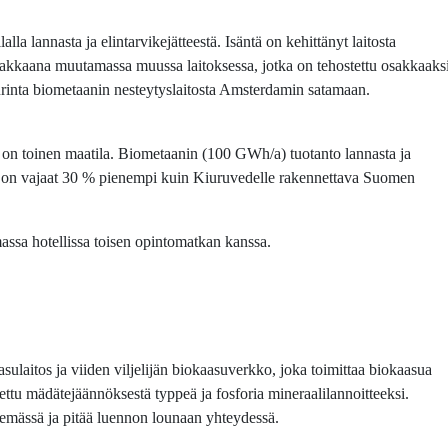
la lannasta ja elintarvikejätteestä. Isäntä on kehittänyt laitosta
akkaana muutamassa muussa laitoksessa, jotka on tehostettu osakkaaks
urinta biometaanin nesteytyslaitosta Amsterdamin satamaan.
 on toinen maatila. Biometaanin (100 GWh/a) tuotanto lannasta ja
tos on vajaat 30 % pienempi kuin Kiuruvedelle rakennettava Suomen
assa hotellissa toisen opintomatkan kanssa.
ulaitos ja viiden viljelijän biokaasuverkko, joka toimittaa biokaasua
ttu mädätejäännöksestä typpeä ja fosforia mineraalilannoitteeksi.
elemässä ja pitää luennon lounaan yhteydessä.