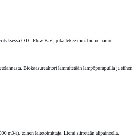
rityksessä OTC Flow B.V., joka tekee mm. biometaanin
etelannasta. Biokaasureaktori lämmitetään lämpöpumpuilla ja siihen
0 m3/a), toinen laitetoimittaja. Liemi siirretään alipaineella.