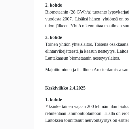
2. kohde
Biometaanin (28 GWh/a) tuotanto lypsykarjatilal
vuodesta 2007. Lisäksi hänen yhtiönsä on os
tulon jälkeen. Yhtiö rakennuttaa maailman su
3. kohde
Toinen yhtiön yhteislaitos. Toisena osakkaana
elintarvikejätteestä ja kaasun nesteytys. Lai
Lantakaasun biometaanin nesteytyslaitos.
Majoittuminen ja illallinen Amsterdamissa sam
Keskiviikko 2.4.2025
1. kohde
Yksinkertainen vajaan 200 lehmän tilan biokaas
rehutehtaan lämmöntuotantoon. Tilalla on erote
Laitoksen toimittanut neuvontayritys on esitt