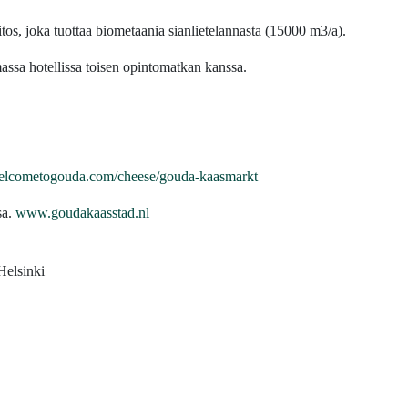
aitos, joka tuottaa biometaania sianlietelannasta (15000 m3/a).
assa hotellissa toisen opintomatkan kanssa.
elcometogouda.com/cheese/gouda-kaasmarkt
sa.
www.goudakaasstad.nl
Helsinki