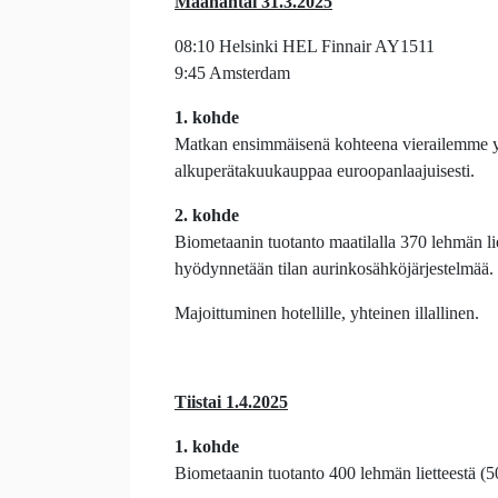
Maanantai 31.3.2025
08:10 Helsinki HEL Finnair AY1511
9:45 Amsterdam
1. kohde
Matkan ensimmäisenä kohteena vierailemme y
alkuperätakuukauppaa euroopanlaajuisesti.
2. kohde
Biometaanin tuotanto maatilalla 370 lehmän li
hyödynnetään tilan aurinkosähköjärjestelmää.
Majoittuminen hotellille, yhteinen illallinen.
Tiistai 1.4.2025
1. kohde
Biometaanin tuotanto 400 lehmän lietteestä (500