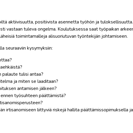
tä aktiivisuutta, positiivista asennetta työhön ja tuloksellisuutta.
isesti vastaan tuleva ongelma. Koulutuksessa saat työpaikan arkee
läheisiä toimintamalleja alisuoriutuvan työntekijän johtamiseen.
a seuraaviin kysymyksiin:
ottaa?
taehkäistä?
 palaute tulisi antaa?
telma ja miten se laaditaan?
roituksen antamisen jälkeen?
n ennen työsuhteen päättämistä?
irtisanomisperusteen?
än irtisanomiseen liittyviä riskejä hallita päättämissopimuksella ja