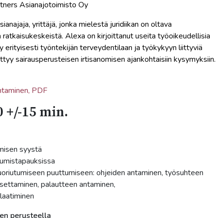
ners Asianajotoimisto Oy
anajaja, yrittäjä, jonka mielestä juridiikan on oltava
ratkaisukeskeistä. Alexa on kirjoittanut useita työoikeudellisia
lty erityisesti työntekijän terveydentilaan ja työkykyyn liittyviä
ttyy sairausperusteisen irtisanomisen ajankohtaisiin kysymyksiin.
ohtaminen, PDF
 +/-15 min.
umisen syystä
utumistapauksissa
suoriutumiseen puuttumiseen: ohjeiden antaminen, työsuhteen
asettaminen, palautteen antaminen,
 laatiminen
en perusteella