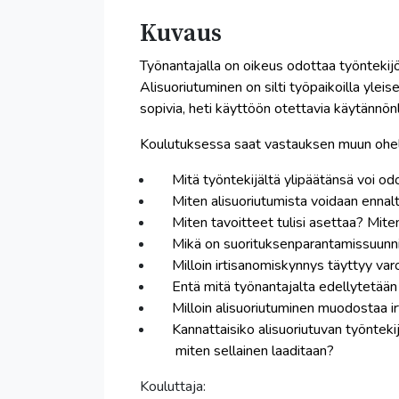
Kuvaus
Työnantajalla on oikeus odottaa työntekijöil
Alisuoriutuminen on silti työpaikoilla yle
sopivia, heti käyttöön otettavia käytännön
Koulutuksessa saat vastauksen muun ohell
Mitä työntekijältä ylipäätänsä voi od
Miten alisuoriutumista voidaan ennal
Miten tavoitteet tulisi asettaa? Miten
Mikä on suorituksenparantamissuunni
Milloin irtisanomiskynnys täyttyy va
Entä mitä työnantajalta edellytetää
Milloin alisuoriutuminen muodostaa 
Kannattaisiko alisuoriutuvan työntekij
miten sellainen laaditaan?
Kouluttaja: