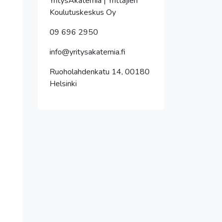
YritysAkatemia | Yrittäjien
Koulutuskeskus Oy
09 696 2950
info@yritysakatemia.fi
Ruoholahdenkatu 14, 00180
Helsinki