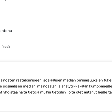
oehtona
nössä
inosten räätälöimiseen, sosiaalisen median ominaisuuksien tuke
sosiaalisen median, mainosalan ja analytiikka-alan kumppaneillem
stää näitä tietoja muihin tietoihin, joita olet antanut heille tai 
stä seuraava koulutus.