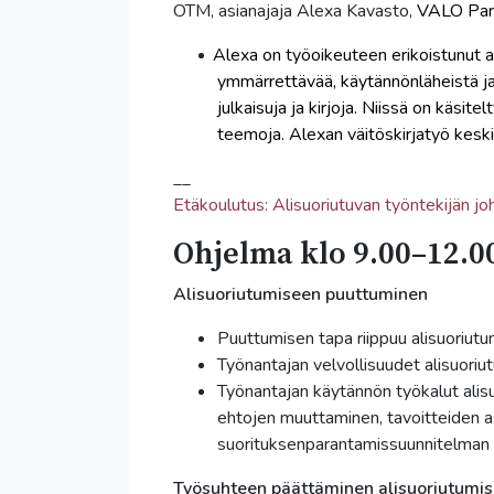
OTM, asianajaja Alexa Kavasto,
VALO Part
Alexa on työoikeuteen erikoistunut asi
ymmärrettävää, käytännönläheistä ja 
julkaisuja ja kirjoja. Niissä on käsite
teemoja. Alexan väitöskirjatyö keski
__
Etäkoulutus: Alisuoriutuvan työntekijän j
Ohjelma klo 9.00–12.00
Alisuoriutumiseen puuttuminen
Puuttumisen tapa riippuu alisuoriut
Työnantajan velvollisuudet alisuori
Työnantajan käytännön työkalut ali
ehtojen muuttaminen, tavoitteiden 
suorituksenparantamissuunnitelman
Työsuhteen päättäminen alisuoriutumis