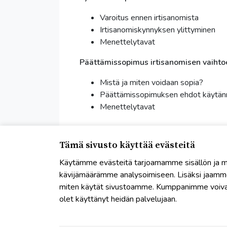
Varoitus ennen irtisanomista
Irtisanomiskynnyksen ylittyminen
Menettelytavat
Päättämissopimus irtisanomisen vaiht
Mistä ja miten voidaan sopia?
Päättämissopimuksen ehdot käytän
Menettelytavat
__
Tämä sivusto käyttää evästeitä
Käytämme evästeitä tarjoamamme sisällön ja ma
kävijämäärämme analysoimiseen. Lisäksi jaamme 
miten käytät sivustoamme. Kumppanimme voivat yhdi
Tapahtuma päättynyt.
Katso tä
olet käyttänyt heidän palvelujaan.