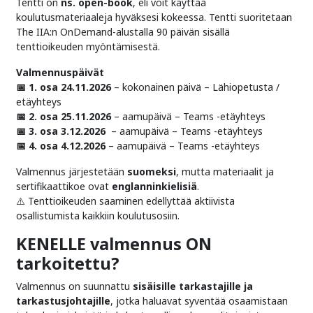
Tentti on
ns. open-book
, eli voit käyttää
koulutusmateriaaleja hyväksesi kokeessa. Tentti suoritetaan
The IIA:n OnDemand-alustalla 90 päivän sisällä
tenttioikeuden myöntämisestä.
Valmennuspäivät
📅 1. osa 24.11.2026
– kokonainen päivä – Lähiopetusta /
etäyhteys
📅 2. osa 25.11.2026
– aamupäivä – Teams -etäyhteys
📅 3. osa 3.12.2026
– aamupäivä – Teams -etäyhteys
📅 4. osa 4.12.2026
– aamupäivä – Teams -etäyhteys
Valmennus järjestetään
suomeksi
, mutta materiaalit ja
sertifikaattikoe ovat
englanninkielisiä
.
⚠️ Tenttioikeuden saaminen edellyttää aktiivista
osallistumista kaikkiin koulutusosiin.
KENELLE valmennus ON
tarkoitettu?
Valmennus on suunnattu
sisäisille tarkastajille ja
tarkastusjohtajille
, jotka haluavat syventää osaamistaan