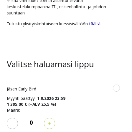
✅ saa valmiudet toimia asiantuntevana
keskustelukumppanina IT-, riskienhallinta- ja johdon
suuntaan.
Tutustu yksityiskohtaiseen kurssisisältöön
täältä
.
Valitse haluamasi lippu
Jäsen Early Bird
Myynti päättyy
1.9.2026 23:59
1 395,00 €
(+ALV 25,5 %)
Määrä:
-
+