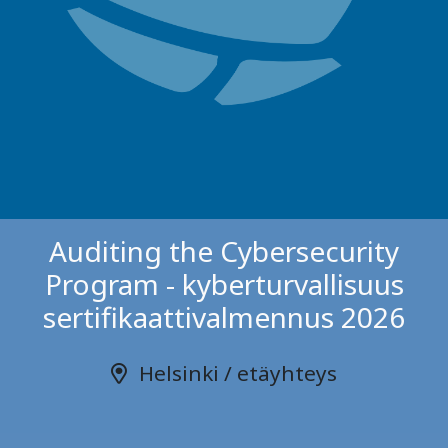
Auditing the Cybersecurity
Program - kyberturvallisuus
sertifikaattivalmennus 2026
Helsinki / etäyhteys