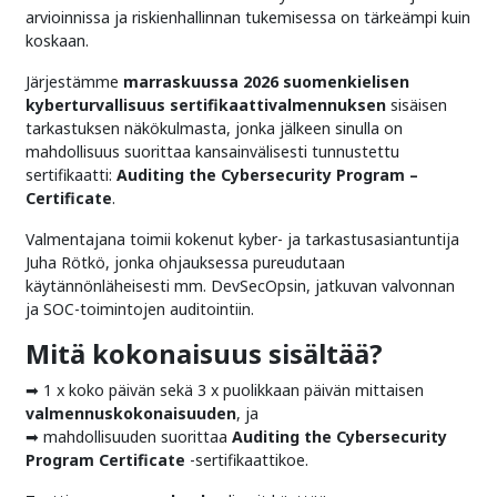
arvioinnissa ja riskienhallinnan tukemisessa on tärkeämpi kuin
koskaan.
Järjestämme
marraskuussa 2026 suomenkielisen
kyberturvallisuus sertifikaattivalmennuksen
sisäisen
tarkastuksen näkökulmasta, jonka jälkeen sinulla on
mahdollisuus suorittaa kansainvälisesti tunnustettu
sertifikaatti:
Auditing the Cybersecurity Program –
Certificate
.
Valmentajana toimii kokenut kyber- ja tarkastusasiantuntija
Juha Rötkö, jonka ohjauksessa pureudutaan
käytännönläheisesti mm. DevSecOpsin, jatkuvan valvonnan
ja SOC-toimintojen auditointiin.
Mitä kokonaisuus sisältää?
➡ 1 x koko päivän sekä 3 x puolikkaan päivän mittaisen
valmennuskokonaisuuden
, ja
➡ mahdollisuuden suorittaa
Auditing the Cybersecurity
Program Certificate
-sertifikaattikoe.