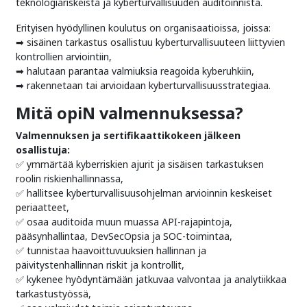
teknologiariskeistä ja kyberturvallisuuden auditoinnista.
Erityisen hyödyllinen koulutus on organisaatioissa, joissa:
➡ sisäinen tarkastus osallistuu kyberturvallisuuteen liittyvien
kontrollien arviointiin,
➡ halutaan parantaa valmiuksia reagoida kyberuhkiin,
➡ rakennetaan tai arvioidaan kyberturvallisuusstrategiaa.
Mitä opiN valmennuksessa?
Valmennuksen ja sertifikaattikokeen jälkeen
osallistuja:
✅ ymmärtää kyberriskien ajurit ja sisäisen tarkastuksen
roolin riskienhallinnassa,
✅ hallitsee kyberturvallisuusohjelman arvioinnin keskeiset
periaatteet,
✅ osaa auditoida muun muassa API-rajapintoja,
pääsynhallintaa, DevSecOpsia ja SOC-toimintaa,
✅ tunnistaa haavoittuvuuksien hallinnan ja
päivitystenhallinnan riskit ja kontrollit,
✅ kykenee hyödyntämään jatkuvaa valvontaa ja analytiikkaa
tarkastustyössä,