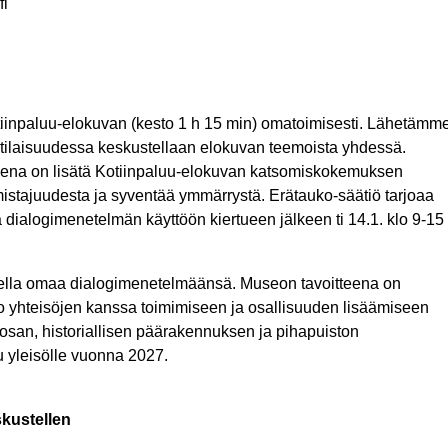
fi
Kotiinpaluu-elokuvan (kesto 1 h 15 min) omatoimisesti. Lähetämm
ogitilaisuudessa keskustellaan elokuvan teemoista yhdessä.
ksena on lisätä Kotiinpaluu-elokuvan katsomiskokemuksen
mistajuudesta ja syventää ymmärrystä. Erätauko-säätiö tarjoaa
a dialogimenetelmän käyttöön kiertueen jälkeen ti 14.1. klo 9-15
ella omaa dialogimenetelmäänsä. Museon tavoitteena on
o yhteisöjen kanssa toimimiseen ja osallisuuden lisäämiseen
san, historiallisen päärakennuksen ja pihapuiston
yleisölle vuonna 2027.
skustellen