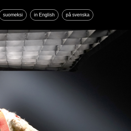
suomeksi
in English
på svenska