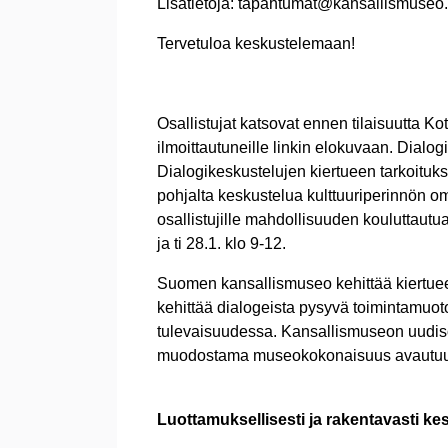
Lisätietoja: tapahtumat@kansallismuseo.
Tervetuloa keskustelemaan!
Osallistujat katsovat ennen tilaisuutta 
ilmoittautuneille linkin elokuvaan. Dial
Dialogikeskustelujen kiertueen tarkoitu
pohjalta keskustelua kulttuuriperinnön o
osallistujille mahdollisuuden kouluttautu
ja ti 28.1. klo 9-12.
Suomen kansallismuseo kehittää kiertue
kehittää dialogeista pysyvä toimintamuot
tulevaisuudessa. Kansallismuseon uudiso
muodostama museokokonaisuus avautuu 
Luottamuksellisesti ja rakentavasti ke