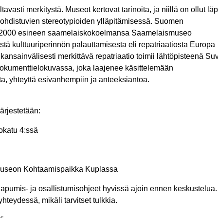
avasti merkitystä. Museot kertovat tarinoita, ja niillä on ollut läp
kohdistuvien stereotypioiden ylläpitämisessä. Suomen
li 2000 esineen saamelaiskokoelmansa Saamelaismuseo
stä kulttuuriperinnön palauttamisesta eli repatriaatiosta Europa
kansainvälisesti merkittävä repatriaatio toimii lähtöpisteenä Suv
dokumenttielokuvassa, joka laajenee käsittelemään
tta, yhteyttä esivanhempiin ja anteeksiantoa.
järjestetään:
stokatu 4:ssä
imuseon Kohtaamispaikka Kuplassa
apumis- ja osallistumisohjeet hyvissä ajoin ennen keskustelua.
eydessä, mikäli tarvitset tulkkia.