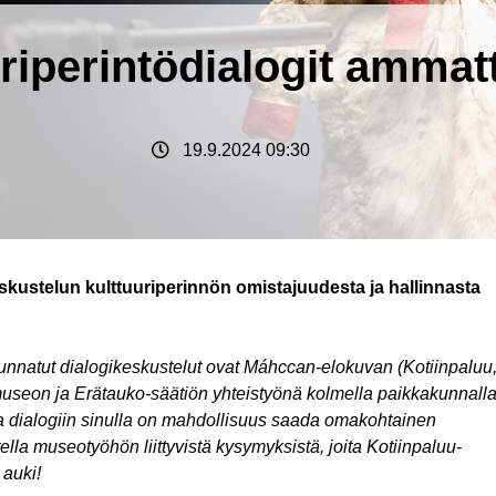
riperintödialogit ammatti
19.9.2024 09:30
kustelun kulttuuriperinnön omistajuudesta ja hallinnasta
suunnatut dialogikeskustelut ovat Máhccan-elokuvan (Kotiinpaluu
museon ja Erätauko-säätiön yhteistyönä kolmella paikkakunnall
lla dialogiin sinulla on mahdollisuus saada omakohtainen
la museotyöhön liittyvistä kysymyksistä, joita Kotiinpaluu-
 auki!