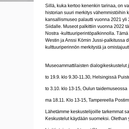
Sillä, kuka kertoo kenenkin tarinaa, on valt
historian suuri merkitys vähemmistöihin 
kansallismuseo palautti vuonna 2021 y
Siidalle. Museot palkittiin vuonna 2022 tä
Nostra -kulttuuriperintöpalkinnolla. Tämä 
Westin ja Anssi Kömin Jussi-palkitussa 
kulttuuriperinnön merkitystä ja omistajuu
Museoammattilaisten dialogikeskustelut 
to 19.9. klo 9.30-11.30, Helsingissä Pui
to 3.10. klo 13-15, Oulun taidemuseossa
ma 18.11. Klo 13-15, Tampereella Post
Lähetämme keskustelijoille tarkemmat sa
Keskustelut käydään suomeksi. Olethan yht