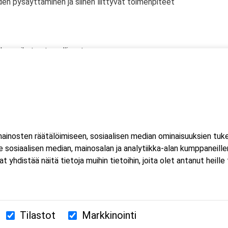
den pysäyttäminen ja siihen liittyvät toimenpiteet
den vaikutus turvallisuuteen
eissa
iset vaatimukset
 velvollisuudet)
nsainvälinen laadunvalvonta (järjestelmät ja toimenpiteet)
inosten räätälöimiseen, sosiaalisen median ominaisuuksien tuk
sosiaalisen median, mainosalan ja analytiikka-alan kumppaneillem
rvatarkastusmenetelmien suorituskyvyn ja rajoitusten tuntemus
istää näitä tietoja muihin tietoihin, joita olet antanut heille ta
Tilastot
Markkinointi
380 Helsinki