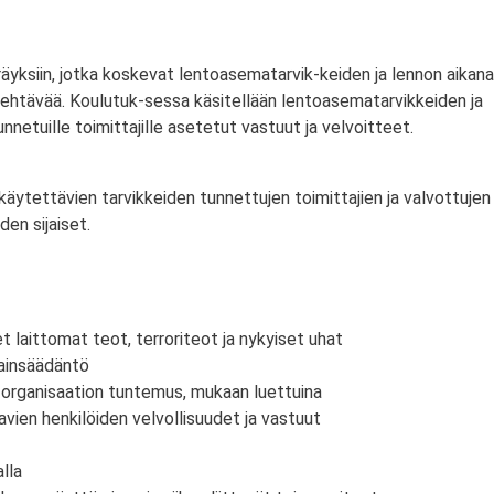
äyksiin, jotka koskevat lentoasematarvik-keiden ja lennon aikana
tehtävää. Koulutuk-sessa käsitellään lentoasematarvikkeiden ja
nnetuille toimittajille asetetut vastuut ja velvoitteet.
hmä:
äytettävien tarvikkeiden tunnettujen toimittajien ja valvottujen
den sijaiset.
t laittomat teot, terroriteot ja nykyiset uhat
lainsäädäntö
a organisaation tuntemus, mukaan luettuina
vien henkilöiden velvollisuudet ja vastuut
lla