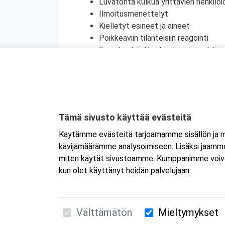
Luvatonta kulkua yrittävien henkilöi
Ilmoitusmenettelyt
Kielletyt esineet ja aineet
Poikkeaviin tilanteisiin reagointi
Ihmisten käyttäytymisen ja reaktioi
Kommunikointi asiakaspalvelutilant
2. Erityiskoulutusosio
Turvapäälliköitä koskevat lakisääte
Turvapäällikön tehtävät (oikeudet ja
Tämä sivusto käyttää evästeitä
Sisäinen, kansallinen, yhteisön ja ka
Käytämme evästeitä tarjoamamme sisällön ja ma
Motivointi
kävijämäärämme analysoimiseen. Lisäksi jaamme 
Käytettävien turvalaitteiden tai tu
miten käytät sivustoamme. Kumppanimme voivat yhd
kun olet käyttänyt heidän palvelujaan.
Välttämätön
Mieltymykset
Suomen Ensiapukoulutus Oy / Valimotie 21 / 00