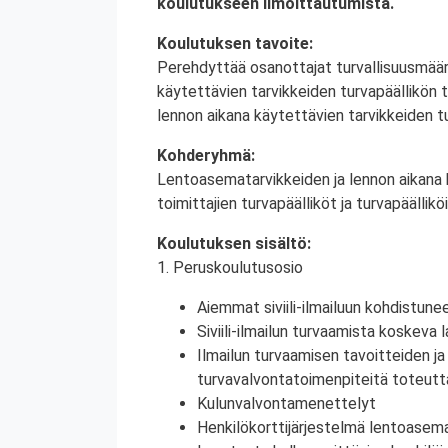
koulutukseen ilmoittautumista.
Koulutuksen tavoite:
Perehdyttää osanottajat turvallisuusmäär
käytettävien tarvikkeiden turvapäällikön 
lennon aikana käytettävien tarvikkeiden tu
Kohdery
Lentoasematarvikkeiden ja lennon aikana k
toimittajien turvapäälliköt ja turvapäälliköi
Koulutuksen sisältö:
1. Peruskoulutusosio
Aiemmat siviili-ilmailuun kohdistunee
Siviili-ilmailun turvaamista koskeva 
Ilmailun turvaamisen tavoitteiden j
turvavalvontatoimenpiteitä toteutta
Kulunvalvontamenettelyt
Henkilökorttijärjestelmä lentoasema