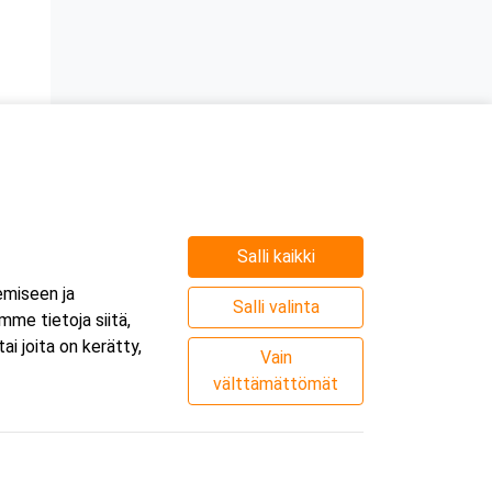
Salli kaikki
emiseen ja
Salli valinta
me tietoja siitä,
i joita on kerätty,
Vain
välttämättömät