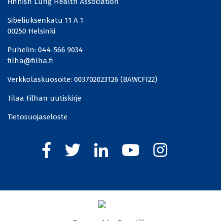
Finnish Lung Health Association
Sibeliuksenkatu 11 A 1
00250 Helsinki
Puhelin:
044-566 9034
filha@filha.fi
Verkkolaskuosoite: 003702023126 (BAWCFI22)
Tilaa Filhan uutiskirje
Tietosuojaseloste