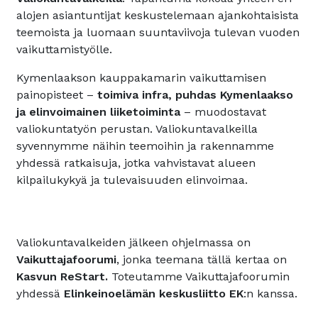
alojen asiantuntijat keskustelemaan ajankohtaisista
teemoista ja luomaan suuntaviivoja tulevan vuoden
vaikuttamistyölle.
Kymenlaakson kauppakamarin vaikuttamisen
painopisteet –
toimiva infra, puhdas Kymenlaakso
ja elinvoimainen liiketoiminta
– muodostavat
valiokuntatyön perustan. Valiokuntavalkeilla
syvennymme näihin teemoihin ja rakennamme
yhdessä ratkaisuja, jotka vahvistavat alueen
kilpailukykyä ja tulevaisuuden elinvoimaa.
Valiokuntavalkeiden jälkeen ohjelmassa on
Vaikuttajafoorumi
, jonka teemana tällä kertaa on
Kasvun ReStart.
Toteutamme Vaikuttajafoorumin
yhdessä
Elinkeinoelämän keskusliitto EK
:n kanssa.