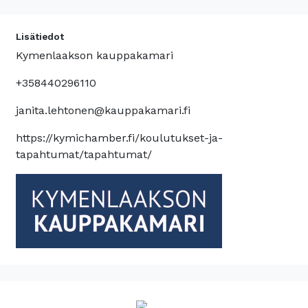
Lisätiedot
Kymenlaakson kauppakamari
+358440296110
janita.lehtonen@kauppakamari.fi
https://kymichamber.fi/koulutukset-ja-
tapahtumat/tapahtumat/