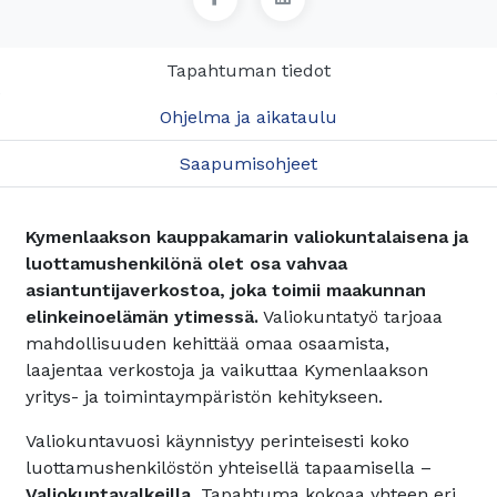
Tapahtuman tiedot
Ohjelma ja aikataulu
Saapumisohjeet
Kymenlaakson kauppakamarin valiokuntalaisena ja
luottamushenkilönä olet osa vahvaa
asiantuntijaverkostoa, joka toimii maakunnan
elinkeinoelämän ytimessä.
Valiokuntatyö tarjoaa
mahdollisuuden kehittää omaa osaamista,
laajentaa verkostoja ja vaikuttaa Kymenlaakson
yritys- ja toimintaympäristön kehitykseen.
Valiokuntavuosi käynnistyy perinteisesti koko
luottamushenkilöstön yhteisellä tapaamisella –
Valiokuntavalkeilla
. Tapahtuma kokoaa yhteen eri