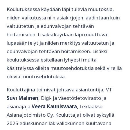
Koulutuksessa käydään läpi tulevia muutoksia,
niiden vaikutusta niin asiakirjojen laadintaan kuin
valtuutetun ja edunvalvojan tehtävän
hoitamiseen. Lisäksi käydään läpi muuttuvat
lupasääntelyt ja niiden merkitys valtuutetun ja
edunvalvojan tehtävän hoitamiseen. Lisäksi
koulutuksessa esitellään lyhyesti muita
käsittelyssä olleita muutosehdotuksia sekä vireillä
olevia muutosehdotuksia.
Kouluttajina toimivat johtava asiantuntija, VT
Suvi Malinen
, Digi- ja väestötietovirasto ja
asianajaja
Veera Kaunisvaara,
Lexlaakso
Asianajotoimisto Oy. Kouluttajat olivat syksyllä
2025 eduskunnan lakivaliokunnan kuultavana