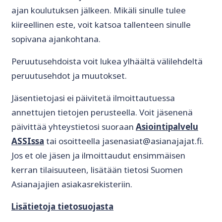
ajan koulutuksen jälkeen. Mikäli sinulle tulee
kiireellinen este, voit katsoa tallenteen sinulle
sopivana ajankohtana.
Peruutusehdoista voit lukea ylhäältä välilehdeltä
peruutusehdot ja muutokset.
Jäsentietojasi ei päivitetä ilmoittautuessa
annettujen tietojen perusteella. Voit jäsenenä
päivittää yhteystietosi suoraan
Asiointipalvelu
ASSIssa
tai osoitteella jasenasiat@asianajajat.fi.
Jos et ole jäsen ja ilmoittaudut ensimmäisen
kerran tilaisuuteen, lisätään tietosi Suomen
Asianajajien asiakasrekisteriin.
Lisätietoja tietosuojasta