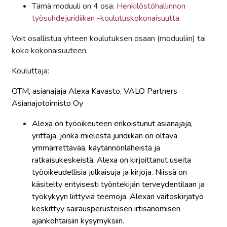
Tämä moduuli on 4 osa:
Henkilöstöhallinnon
työsuhdejuridiikan -koulutuskokonaisuutta
Voit osallistua yhteen koulutuksen osaan (moduuliin) tai
koko kokonaisuuteen.
Kouluttaja:
OTM, asianajaja Alexa Kavasto, VALO Partners
Asianajotoimisto Oy
Alexa on työoikeuteen erikoistunut asianajaja,
yrittäjä, jonka mielestä juridiikan on oltava
ymmärrettävää, käytännönläheistä ja
ratkaisukeskeistä. Alexa on kirjoittanut useita
työoikeudellisia julkaisuja ja kirjoja. Niissä on
käsitelty erityisesti työntekijän terveydentilaan ja
työkykyyn liittyviä teemoja. Alexan väitöskirjatyö
keskittyy sairausperusteisen irtisanomisen
ajankohtaisiin kysymyksiin
.