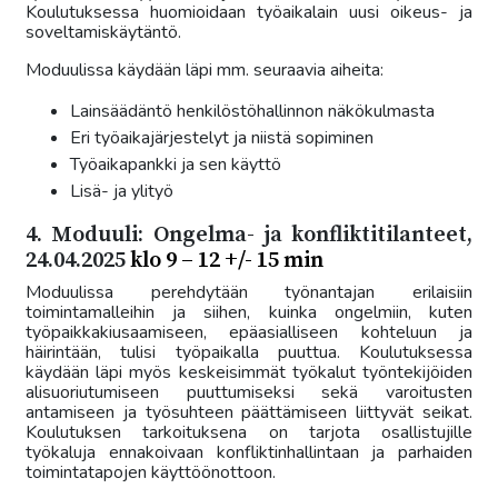
Koulutuksessa huomioidaan työaikalain uusi oikeus- ja
soveltamiskäytäntö.
Moduulissa käydään läpi mm. seuraavia aiheita:
Lainsäädäntö henkilöstöhallinnon näkökulmasta
Eri työaikajärjestelyt ja niistä sopiminen
Työaikapankki ja sen käyttö
Lisä- ja ylityö
4. Moduuli: Ongelma- ja konfliktitilanteet,
24.04.2025
klo 9 – 12 +/- 15 min
Moduulissa perehdytään työnantajan erilaisiin
toimintamalleihin ja siihen, kuinka ongelmiin, kuten
työpaikkakiusaamiseen, epäasialliseen kohteluun ja
häirintään, tulisi työpaikalla puuttua. Koulutuksessa
käydään läpi myös keskeisimmät työkalut työntekijöiden
alisuoriutumiseen puuttumiseksi sekä varoitusten
antamiseen ja työsuhteen päättämiseen liittyvät seikat.
Koulutuksen tarkoituksena on tarjota osallistujille
työkaluja ennakoivaan konfliktinhallintaan ja parhaiden
toimintatapojen käyttöönottoon.