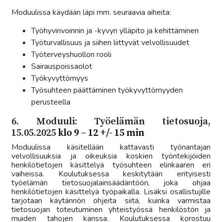
Moduulissa käydään läpi mm. seuraavia aiheita:
Työhyvinvoinnin ja -kyvyn ylläpito ja kehittäminen
Työturvallisuus ja siihen liittyvät velvollisuudet
Työterveyshuollon rooli
Sairauspoissaolot
Työkyvyttömyys
Työsuhteen päättäminen työkyvyttömyyden
perusteella
6. Moduuli: Työelämän tietosuoja,
15.05.2025
klo 9 – 12 +/- 15 min
Moduulissa käsitellään kattavasti työnantajan
velvollisuuksia ja oikeuksia koskien työntekijöiden
henkilötietojen käsittelyä työsuhteen elinkaaren eri
vaiheissa. Koulutuksessa keskitytään erityisesti
työelämän tietosuojalainsäädäntöön, joka ohjaa
henkilötietojen käsittelyä työpaikalla. Lisäksi osallistujille
tarjotaan käytännön ohjeita siitä, kuinka varmistaa
tietosuojan toteutuminen yhteistyössä henkilöstön ja
muiden tahojen kanssa. Koulutuksessa korostuu