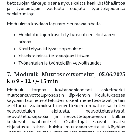
tietosuojan tärkeys osana nykyaikaista henkilöstöhallintoa
ja työnantajan vastuuta suojata työntekijöidensä
henkilötietoja.
Moduulissa käydään läpi mm. seuraavia aiheita:
Henkilötietojen käsittely työsuhteen elinkaaren
aikana
Käsittelyyn liittyvät sopimukset
Yhteistoiminta tietosuojaan liittyen
Työnantajan ja työntekijän velvollisuudet
7. Moduuli: Muutosneuvottelut, 05.06.2025
klo 9 – 12 +/- 15 min
Moduuli tarjoaa käytännönläheiset askelmerkit
muutosneuvotteluprosessin läpivientiin. Koulutuksessa
käydään läpi neuvotteluiden oikeat menettelytavat ja lain
asettamat vaatimukset neuvottelujen eri vaiheissa, kuten
neuvottelujen ajoitusta, neuvotteluesitystä,
neuvotteluosapuolia ja neuvotteluprosessin kulkua
koskevat vaatimukset. Osallistujat saavat lisäksi
ohjeistusta siihen, kuinka muutosneuvottelut käydään