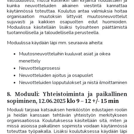
vastuullisesti, mutta kuitenkin lain kirjainta noudattaen ja
kuinka neuvotteluiden aikainen viestintä kannattaa
käytännössä toteuttaa. Koulutus antaa valmiuksia hoitaa
organisaation muutoksiin liittyvät muutosneuvottelut
sujuvasti ja kaikkien osapuolten edut huomioiden.
Moduulissa käsitellään lisäksi työsuhteen päättämistä
tuotannollisella ja taloudellisella perusteella.
Moduulissa käydään läpi mm. seuraavia aiheita:
Muutosneuvotteluihin kuuluvat asiat ja oikea
menettely
Neuvotteluprosessi
Neuvotteluiden ajoitus ja osapuolet
Neuvotteluiden lopputulokset ja niistä ilmoittaminen
8. Moduuli: Yhteistoiminta ja paikallinen
sopiminen, 12.06.2025
klo 9 – 12 +/- 15 min
Moduuli tarjoaa katsauksen henkilöstön edustajien rooliin
ja heidän kanssaan tehtävän yhteistyön merkitykseen
organisaatiossa. Koulutuksessa käsitellään sitä, miten ja
missä asioissa paikallinen sopimista voidaan käytännössä
toteuttaa työpaikalla. Lisäksi koulutuksessa käydään läpi