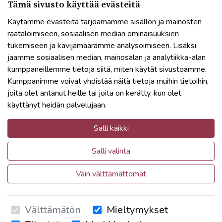
Tämä sivusto käyttää evästeitä
Käytämme evästeitä tarjoamamme sisällön ja mainosten
Tapahtumapaikka
räätälöimiseen, sosiaalisen median ominaisuuksien
Etäkoulutus
tukemiseen ja kävijämäärämme analysoimiseen. Lisäksi
jaamme sosiaalisen median, mainosalan ja analytiikka-alan
kumppaneillemme tietoja siitä, miten käytät sivustoamme.
Kumppanimme voivat yhdistää näitä tietoja muihin tietoihin,
joita olet antanut heille tai joita on kerätty, kun olet
käyttänyt heidän palvelujaan.
Lisätiedot
YritysAkatemia | Yrittäjien Koulutuskeskus Oy
Salli kaikki
09 696 2950
Salli valinta
info@yritysakatemia.fi
Vain välttämättömät
Ruoholahdenkatu 14, 00180 Helsinki
Välttämätön
Mieltymykset