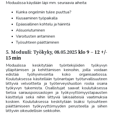
Moduulissa käydään läpi mm. seuraavia aiheita:
Kuinka ongelmiin tulee puuttua?
Kiusaaminen työpaikalla
Epäasiallinen kohtelu ja häirintä
Alisuoriutuminen
Varoitusten antaminen
Työsuhteen päättäminen
5. Moduuli: Työkyky, 08.05.2025
klo 9 – 12 +/-
15 min
Moduulissa keskitytään työntekijöiden työkyvyn
ylläpitämisen ja kehittämisen keinoihin, joilla voidaan
edistää työhyvinvointia koko organisaatiossa.
Koulutuksessa käsitellään työnantajan työturvallisuuteen
liittyviä velvoitteita ja työterveyshuollon roolia osana
työkyvyn tukemista. Osallistujat saavat koulutuksessa
tietoa sairauspoissaolojen ja työkyvyttömyystapausten
käsittelyä sekä niihin liittyviä lakisääteisiä vaatimuksia
koskien. Koulutuksessa keskitytään lisäksi työsuhteen
päättämiseen työkyvyttömyyden perusteella ja siihen
liittyviin oikeudellisiin seikkoihin.