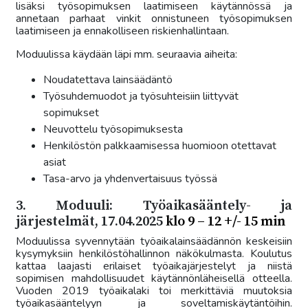
lisäksi työsopimuksen laatimiseen käytännössä ja
annetaan parhaat vinkit onnistuneen työsopimuksen
laatimiseen ja ennakolliseen riskienhallintaan.
Moduulissa käydään läpi mm. seuraavia aiheita:
Noudatettava lainsäädäntö
Työsuhdemuodot ja työsuhteisiin liittyvät
sopimukset
Neuvottelu työsopimuksesta
Henkilöstön palkkaamisessa huomioon otettavat
asiat
Tasa-arvo ja yhdenvertaisuus työssä
3. Moduuli: Työaikasääntely- ja
järjestelmät, 17.04.2025
klo 9 – 12 +/- 15 min
Moduulissa syvennytään työaikalainsäädännön keskeisiin
kysymyksiin henkilöstöhallinnon näkökulmasta. Koulutus
kattaa laajasti erilaiset työaikajärjestelyt ja niistä
sopimisen mahdollisuudet käytännönläheisellä otteella.
Vuoden 2019 työaikalaki toi merkittäviä muutoksia
työaikasääntelyyn ja soveltamiskäytäntöihin.