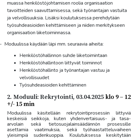
muassa henkilöstöjohtamisen roolia organisaation
tavoitteiden saavuttamisessa, sekä työnantajan vastuita
ja velvollisuuksia. Lisäksi koulutuksessa perehdytään
työsuhdeasioiden kehittämiseen ja niiden merkitykseen
organisaation liiketoiminnassa.
-
Moduulissa käydään läpi mm. seuraavia aiheita:
Henkilöstöhallinnon suhde liiketoimintaan
Henkilöstöhallintoon liittyvät toiminnot
Henkilöstöhallinto ja työnantajan vastuu ja
velvollisuudet
Työsuhdeasioiden kehittäminen
2. Moduuli: Rekrytointi, 03.04.2025
klo 9 – 12
+/- 15 min
Moduulissa käsitellään rekrytointiprosessiin liittyviä
keskeisiä seikkoja, kuten yhdenvertaisuus- ja tasa-
arvolain sekä tietosuojalainsäädännön prosessille
asettamia vaatimuksia, sekä työhaastatteluvaiheen
yleisimpiä sudenkuoppia. Koulutuksessa keskitytään