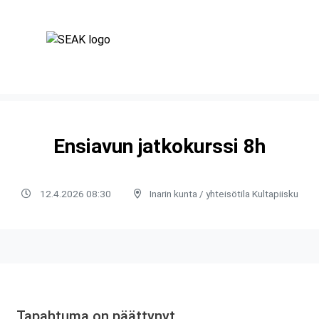
Ensiavun jatkokurssi 8h
12.4.2026 08:30
Inarin kunta / yhteisötila Kultapiisku
Tapahtuma on päättynyt.