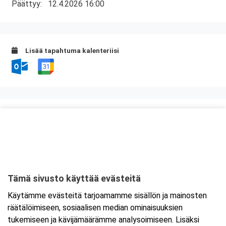
Päättyy:
12.4.2026 16:00
Lisää tapahtuma kalenteriisi
Kurssipaikka
Inarin kunta / yhteisötila Kultapiisku
Piiskuntie 5
99800 Ivalo
Tämä sivusto käyttää evästeitä
Tarkempi kartta ja ajo-ohjeet
Käytämme evästeitä tarjoamamme sisällön ja mainosten
räätälöimiseen, sosiaalisen median ominaisuuksien
tukemiseen ja kävijämäärämme analysoimiseen. Lisäksi