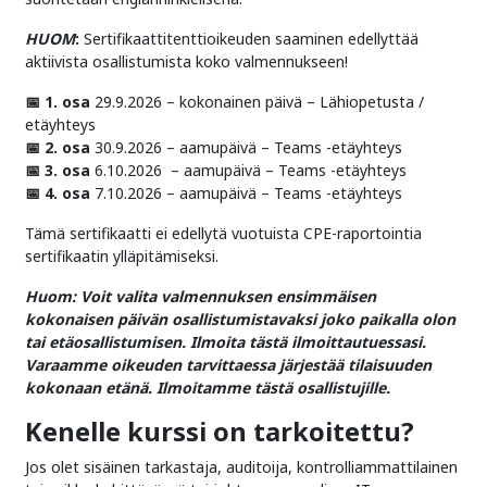
HUOM
:
Sertifikaattitenttioikeuden saaminen edellyttää
aktiivista osallistumista koko valmennukseen!
📅 1. osa
29.9.2026 – kokonainen päivä – Lähiopetusta /
etäyhteys
📅 2. osa
30.9.2026 – aamupäivä – Teams -etäyhteys
📅 3. osa
6.10.2026 – aamupäivä – Teams -etäyhteys
📅 4. osa
7.10.2026 – aamupäivä – Teams -etäyhteys
Tämä sertifikaatti ei edellytä vuotuista CPE-raportointia
sertifikaatin ylläpitämiseksi.
Huom: Voit valita valmennuksen ensimmäisen
kokonaisen päivän osallistumistavaksi joko paik
alla olon
tai etäosallistumisen. Ilmoita tästä ilmoittautuessasi.
Varaamme oikeuden tarvittaessa järjestää tilaisuuden
kokonaan etänä. Ilmoitamme tästä osallistujille.
Kenelle kurssi on tarkoitettu?
Jos olet sisäinen tarkastaja, auditoija, kontrolliammattilainen