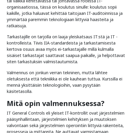
tai vaikka kehittävässä tai johtavassa roolissa IT-
organisaatiossa, tässä on koulutus sinulle: koulutus sopii
kaikille, jotka haluavat kehittää taitojaan IT-auditoinnissa ja
ymmärtää paremmin teknologiaan liittyviä haasteita ja
ratkaisuja.
Tarkastajille on tarjolla on laaja yleiskatsaus IT:stä ja IT -
kontrolleista. Tiivis IIA-standardeista ja tarkastamisesta
kertova osuus avaa myös ei-tarkastajalle millä kulmalla
sisäiset tarkastajat saattavat saapua paikalle, ja helpottavat
siten tarkastuksiin valmistautumista.
Valmennus on jonkun verran tekninen, mutta lähtee
oletuksesta että tekniikka ei ole kauhean tuttua. Kurssilla ei
mennä yksittäisiin teknologioihin, vaan pysytään
käsitetasolla.
Mitä opin valmennuksessa?
IT General Controls eli yleiset IT-kontrollit ovat järjestelmien
pääsynhallintaan, järjestelmien kehityksen ja muutoksen
valvontaan sekä järjestelmien operointiin liittyviä rakenteita,
prosesseja ja mittareita. Ne auttavat varmistamaan