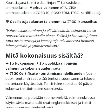
Kouluttajana toimii pitkän linjan IT-tarkastuksen
ammattilainen
Markus Leinonen
(CIA, CISA -
ammattitutkinnot; COSO IC, COSO ERM, ITGC -sertifikaatit).
💬 Osallistujapalautetta aiemmilta ITGC -kursseilta:
”Vahva asiaosaaminen ja elävän elämän esimerkit toivat
teoreettisen materiaalin eloon. Selkeä ja kansantajuinen
tapa avata termejä ja konsepteja teki aiheesta helposti
lähestyttävän ja ymmärrettävän.”
Mitä kokonaisuus sisältää?
➡ 1 x kokonaisen + 3 x puolikkaan päivän
valmennuskokonaisuuden,
sekä
➡
ITGC Certificate -tenttimismahdollisuuden
(open-
book -tentti, eli saat pitää tentissä suorittamista tukevan
materiaalin käytössäsi). Tentti tulee suorittaa 90 päivän
kuluessa tenttioikeuden saamisesta.
Valmennus järjestetään suomenkielellä, valmennuksessa
käytettävät materiaalit ovat englanninkieliset ja tentti
suoritetaan englanninkielisenä.