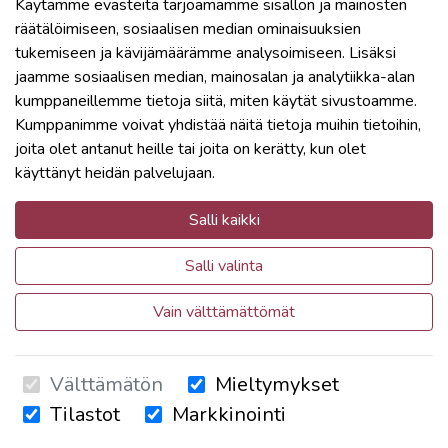
Käytämme evästeitä tarjoamamme sisällön ja mainosten
Tapahtumapaikka
räätälöimiseen, sosiaalisen median ominaisuuksien
Etäkoulutus
tukemiseen ja kävijämäärämme analysoimiseen. Lisäksi
jaamme sosiaalisen median, mainosalan ja analytiikka-alan
kumppaneillemme tietoja siitä, miten käytät sivustoamme.
Kumppanimme voivat yhdistää näitä tietoja muihin tietoihin,
joita olet antanut heille tai joita on kerätty, kun olet
käyttänyt heidän palvelujaan.
Lisätiedot
YritysAkatemia | Yrittäjien Koulutuskeskus Oy
Salli kaikki
09 696 2950
Salli valinta
info@yritysakatemia.fi
Vain välttämättömät
Ruoholahdenkatu 14, 00180 Helsinki
Välttämätön
Mieltymykset
Tilastot
Markkinointi
Powered by
Eventilla