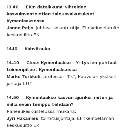
13.40 EK:n dataikkuna: vihreiden
kasvuinvestointien talousvaikutukset
Kymenlaaksossa
Janne Peljo
, johtava asiantuntija, Elinkeinoelämän
keskusliitto EK
14.10 Kahvitauko
14.40 Clean Kymenlaakso - Yritysten puhtaat
toimenpiteet Kymenlaaksossa
Marko Torkkeli,
professori TkT, Kouvolan yksikön
johtaja LUT
14.50 Kymenlaakso kasvun ajuriksi: miten ja
millä eväin temppu tehdään?
Paneelikeskustelussa mukana:
Jyri Häkämies
, toimitusjohtaja, Elinkeinoelämän
keskusliitto EK