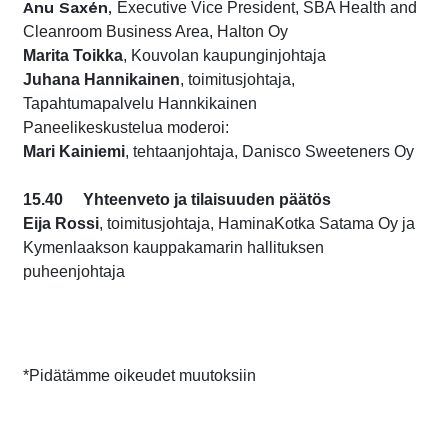
Anu
Saxén
,
Executive Vice President, SBA Health and
Cleanroom Business Area,
Halton Oy
Marita Toikka
, Kouvolan kaupunginjohtaja
Juhana Hannikainen
, toimitusjohtaja,
Tapahtumapalvelu Hannkikainen
Paneelikeskustelua moderoi:
Mari Kainiemi
, tehtaanjohtaja, Danisco Sweeteners Oy
15.40 Yhteenveto ja tilaisuuden päätös
Eija Rossi
, toimitusjohtaja, HaminaKotka Satama Oy ja
Kymenlaakson kauppakamarin hallituksen
puheenjohtaja
*Pidätämme oikeudet muutoksiin