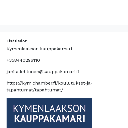
Lisätiedot
Kymenlaakson kauppakamari
+358440296110
janita.lehtonen@kauppakamari.fi
https://kymichamber.fi/koulutukset-ja-
tapahtumat/tapahtumat/