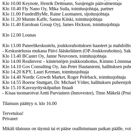
Klo 10.00
Keynote, Henrik Dettmann, Susijengin päävalmentaja
Klo 10.40
Fly Nano Oy, Mika Suila, toimitusjohtaja, partner
Klo 11.00
FundedByMe, Raine Luomanen, sijoitusjohtaja
Klo 11.20
Mumin Kaffe, Sanna Kiiski, toimitusjohtaja
Klo 11.40
Euroloan Group Oyj, James Hickson, toimitusjohtaja
Klo 12.00
Lounas
Klo 13.00
Paneelikeskustelu, joukkorahoituksen haasteet ja mahdol
- Keskustelussa mukana
Päivi Jääskeläinen
(OP-Joukkorahoitus)
, Sak
Klo 13.40
BCaster Oy, Janne Neuvonen, toimitusjohtaja
Klo 14.00
Realinvest – kiinteistöjen joukkorahoitus, Kimmo Lönnmark,
Klo 14.10
Gos Consulting Oy, Jan-Peter Hautaniemi, hallituksen puhe
Klo 14.20
KPY, Lauri Kerman, toimitusjohtaja
Klo 14.40
Nordic Growth Market, Roger Peleback, toimitusjohtaja
Klo 14.55
Boerse Stuttgart, Dr. Michael Völter, hallituksen puheenjoh
Klo 15.10
Kasvuyrityskilpailun finaali
- Kisaa tuomaroivat
Antti Parviainen
(Innovestor),
Timo Mäkelä
(Prud
Tilaisuus päättyy n. klo 16.00
Tervetuloa!
Privanet
Mikäli tilaisuus on täynnä tai et pääse osallistumaan paikan päälle, voi