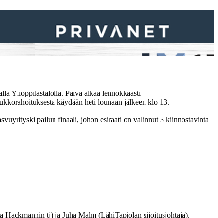
lla Ylioppilastalolla
. Päivä alkaa lennokkaasti
oukkorahoituksesta käydään heti lounaan jälkeen klo 13.
svuyrityskilpailun finaali, johon esiraati on valinnut 3 kiinnostavinta
a Hackmannin tj) ja
Juha Malm
(LähiTapiolan sijoitusjohtaja).