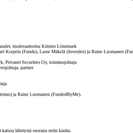
lisuudet, moderaattorina Kimmo Lönnmark
ari Korpela
(Fundu)
, Lasse Mäkelä
(Invesdor) ja
Raine Luomanen
(Fu
 Privanet Securities Oy, toimitusjohtaja
enjohtaja, partner
taja
entus) ja
Raine Luomanen
(FundedByMe).
t katsoa lähetystä suorana netin kautta.