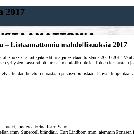
a 2017
ma – Listaamattomia mahdollisuuksia 2017
ollisuuksia -sijoittajatapahtuma järjestetään
torstaina 26.10.2017 Vanha
urten yritysten kasvurahoittamisen mahdollisuuksia. Toinen keskustelu j
ittelyjä heidän liiketoiminnastaan ja kasvupolustaan. Päivän huipentaa ka
lisuudet, moderaattorina Karri Salmi
llan
(mm. Supercell-brändäri),
Curt Lindbom
(mm. aiemmin Ponssen j