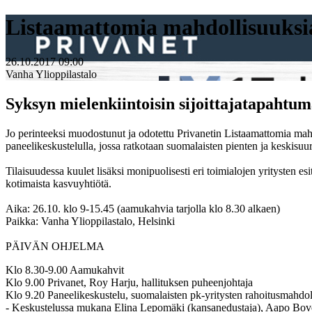
Listaamattomia mahdollisuuksi
26.10.2017 09:00
Vanha Ylioppilastalo
Syksyn mielenkiintoisin sijoittajatapahtu
Jo perinteeksi muodostunut ja odotettu Privanetin Listaamattomia mahd
paneelikeskustelulla, jossa ratkotaan suomalaisten pienten ja keskisu
Tilaisuudessa kuulet lisäksi monipuolisesti eri toimialojen yritysten es
kotimaista kasvuyhtiötä.
Aika:
26.10. klo 9-15.45 (aamukahvia tarjolla klo 8.30 alkaen)
Paikka:
Vanha Ylioppilastalo, Helsinki
PÄIVÄN OHJELMA
Klo 8.30-9.00
Aamukahvit
Klo 9.00
Privanet, Roy Harju, hallituksen puheenjohtaja
Klo 9.20
Paneelikeskustelu, suomalaisten pk-yritysten rahoitusmahdol
- Keskustelussa mukana
Elina Lepomäki
(kansanedustaja),
Aapo Bove