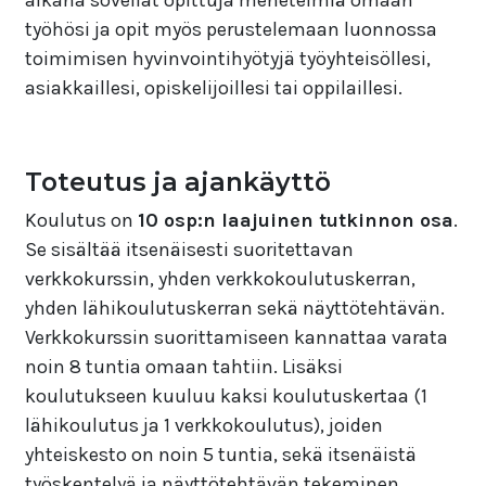
aikana sovellat opittuja menetelmiä omaan
työhösi ja opit myös perustelemaan luonnossa
toimimisen hyvinvointihyötyjä työyhteisöllesi,
asiakkaillesi, opiskelijoillesi tai oppilaillesi.
Toteutus ja ajankäyttö
Koulutus on
10 osp:n laajuinen tutkinnon osa
.
Se sisältää itsenäisesti suoritettavan
verkkokurssin, yhden verkkokoulutuskerran,
yhden lähikoulutuskerran sekä näyttötehtävän.
Verkkokurssin suorittamiseen kannattaa varata
noin 8 tuntia omaan tahtiin. Lisäksi
koulutukseen kuuluu kaksi koulutuskertaa (1
lähikoulutus ja 1 verkkokoulutus), joiden
yhteiskesto on noin 5 tuntia, sekä itsenäistä
työskentelyä ja näyttötehtävän tekeminen.