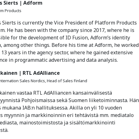
s Sierts | Adform
orm Products
 Sierts is currently the Vice President of Platform Products
rm. He has been with the company since 2017, where he is
ible for the development of ID Fusion, Adform’s identity
n, among other things. Before his time at Adform, he worked
r 13 years in the agency sector, where he gained extensive
nce in programmatic advertising and data analysis.
kainen | RTL AdAlliance
nternation Sales Nordics, Head of Sales Finland
kainen vastaa RTL AdAlliancen kansainvälisestä
ynnistä Pohjoismaissa sekä Suomen liiketoiminnasta. Hän
 mukana IAB:n hallituksessa. Akilla on yli 10 vuoden
 myynnin ja markkinoinnin eri tehtävistä mm. mediatalo
diasta, mainostoimistosta ja sisältömarkkinointi
stä.