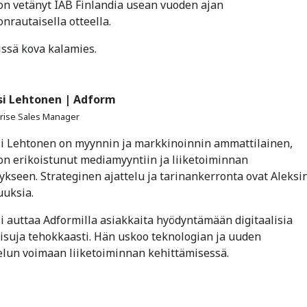
on vetänyt IAB Finlandia usean vuoden ajan
nrautaisella otteella.
lissä kova kalamies.
si Lehtonen | Adform
rise Sales Manager
si Lehtonen on myynnin ja markkinoinnin ammattilainen,
on erikoistunut mediamyyntiin ja liiketoiminnan
ykseen. Strateginen ajattelu ja tarinankerronta ovat Aleksi
uuksia.
i auttaa Adformilla asiakkaita hyödyntämään digitaalisia
isuja tehokkaasti. Hän uskoo teknologian ja uuden
elun voimaan liiketoiminnan kehittämisessä.