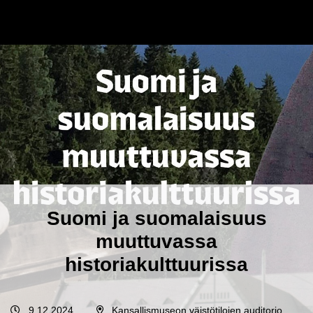
Suomi ja suomalaisuus
muuttuvassa
historiakulttuurissa
9.12.2024
Kansallismuseon väistötilojen auditorio,