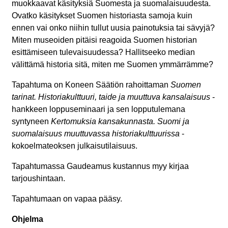
muokkaavat käsityksiä Suomesta ja suomalaisuudesta.
Ovatko käsitykset Suomen historiasta samoja kuin
ennen vai onko niihin tullut uusia painotuksia tai sävyjä?
Miten museoiden pitäisi reagoida Suomen historian
esittämiseen tulevaisuudessa? Hallitseeko median
välittämä historia sitä, miten me Suomen ymmärrämme?
Tapahtuma on Koneen Säätiön rahoittaman
Suomen
tarinat. Historiakulttuuri, taide ja muuttuva kansalaisuus
-
hankkeen loppuseminaari ja sen lopputulemana
syntyneen
Kertomuksia kansakunnasta. Suomi ja
suomalaisuus muuttuvassa historiakulttuurissa
-
kokoelmateoksen julkaisutilaisuus.
Tapahtumassa Gaudeamus kustannus myy kirjaa
tarjoushintaan.
Tapahtumaan on vapaa pääsy.
Ohjelma