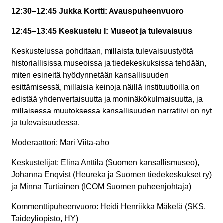
12:30–12:45 Jukka Kortti: Avauspuheenvuoro
12:45–13:45 Keskustelu I: Museot ja tulevaisuus
Keskustelussa pohditaan, millaista tulevaisuustyötä
historiallisissa museoissa ja tiedekeskuksissa tehdään,
miten esineitä hyödynnetään kansallisuuden
esittämisessä, millaisia keinoja näillä instituutioilla on
edistää yhdenvertaisuutta ja moninäkökulmaisuutta, ja
millaisessa muutoksessa kansallisuuden narratiivi on nyt
ja tulevaisuudessa.
Moderaattori: Mari Viita-aho
Keskustelijat: Elina Anttila (Suomen kansallismuseo),
Johanna Enqvist (Heureka ja Suomen tiedekeskukset ry)
ja Minna Turtiainen (ICOM Suomen puheenjohtaja)
Kommenttipuheenvuoro: Heidi Henriikka Mäkelä (SKS,
Taideyliopisto, HY)