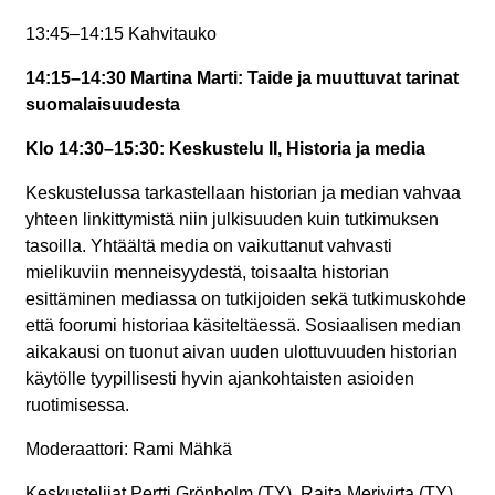
13:45–14:15 Kahvitauko
14:15–14:30 Martina Marti: Taide ja muuttuvat tarinat
suomalaisuudesta
Klo 14:30–15:30: Keskustelu II, Historia ja media
Keskustelussa tarkastellaan historian ja median vahvaa
yhteen linkittymistä niin julkisuuden kuin tutkimuksen
tasoilla. Yhtäältä media on vaikuttanut vahvasti
mielikuviin menneisyydestä, toisaalta historian
esittäminen mediassa on tutkijoiden sekä tutkimuskohde
että foorumi historiaa käsiteltäessä. Sosiaalisen median
aikakausi on tuonut aivan uuden ulottuvuuden historian
käytölle tyypillisesti hyvin ajankohtaisten asioiden
ruotimisessa.
Moderaattori: Rami Mähkä
Keskustelijat Pertti Grönholm (TY), Raita Merivirta (TY),