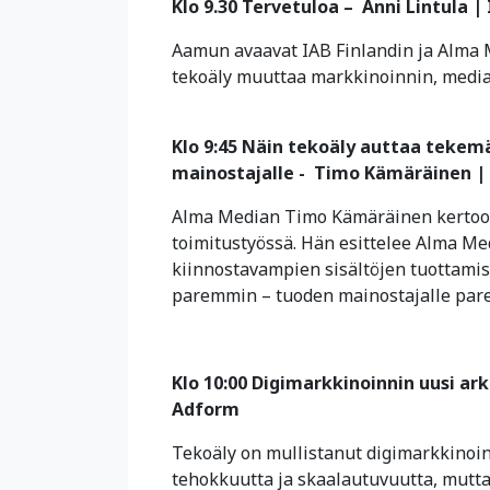
Klo 9.30 Tervetuloa – Anni Lintula |
Aamun avaavat IAB Finlandin ja Alma M
tekoäly muuttaa markkinoinnin, median
Klo 9:45 Näin tekoäly auttaa tekem
mainostajalle - Timo Kämäräinen |
Alma Median Timo Kämäräinen kertoo
toimitustyössä. Hän esittelee Alma Med
kiinnostavampien sisältöjen tuottamise
paremmin – tuoden mainostajalle pare
Klo 10:00 Digimarkkinoinnin uusi ark
Adform
Tekoäly on mullistanut digimarkkinoinn
tehokkuutta ja skaalautuvuutta, mutta