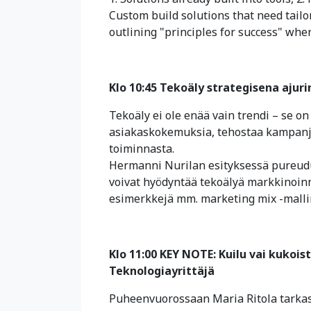
Custom build solutions that need tail
outlining "principles for success" whe
Klo 10:45 Tekoäly strategisena ajur
Tekoäly ei ole enää vain trendi – se o
asiakaskokemuksia, tehostaa kampanj
toiminnasta.
Hermanni Nurilan esityksessä pureudut
voivat hyödyntää tekoälyä markkinoin
esimerkkejä mm. marketing mix -mallin
Klo 11:00 KEY NOTE: Kuilu vai kukois
Teknologiayrittäjä
Puheenvuorossaan Maria Ritola tarkast