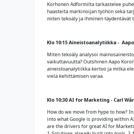
Korhonen Adformilta tarkastelee puhe
haasteita markinoijan työhön sekä tar
miten tekoäly ja ihminen täydentävät 
Klo 10:15 Aineistoanalytiikka - Aap
Miten tekoäly analysoi mainosaineist
vaikuttavuutta? Outshinen Aapo Koro
aineistoanalytiikka kertoo ja mitkä el
vielä kehittämisen varaa.
Klo 10:30 AI for Marketing - Carl Wå
How do we move from hype to how? In 
into what Google is providing within 
are the drivers for great AI for Marke
1. Solutions already built into tools, 