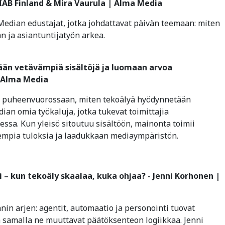
 IAB Finland & Mira Vaurula | Alma Media
edian edustajat, jotka johdattavat päivän teemaan: miten
 ja asiantuntijatyön arkea.
ään vetävämpiä sisältöjä ja luomaan arvoa
 Alma Media
 puheenvuorossaan, miten tekoälyä hyödynnetään
ian omia työkaluja, jotka tukevat toimittajia
ssa. Kun yleisö sitoutuu sisältöön, mainonta toimii
mpia tuloksia ja laadukkaan mediaympäristön.
i – kun tekoäly skaalaa, kuka ohjaa? - Jenni Korhonen |
in arjen: agentit, automaatio ja personointi tuovat
 samalla ne muuttavat päätöksenteon logiikkaa. Jenni