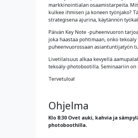
markkinointialan osaamistarpeita. Mit
kulkee ihmisen ja koneen työnjako? Tä
strategisena ajurina, käytännön työka
Päivän Key Note -puheenvuoron tarjoa
joka haastaa pohtimaan, onko tekoäly 
puheenvuorossaan asiantuntijatyön tu
Livetilaisuus alkaa kevyellä aamupala
tekoäly-photobootilla. Seminaariin on 
Tervetuloa!
Ohjelma
Klo 8:30 Ovet auki, kahvia ja sämpy
photoboothilla.