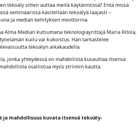
en tekoäly sitten auttaa meitä käytännössä? Entä missä
ssä seminaarissa käsitellään tekoälyä laajasti –
luna ja median kehityksen moottorina.
a Alma Median kutsumana teknologiayrittäjä Maria Ritola,
työelämän kuilu vai kukoistus. Hän tarkastelee
levaisuutta tekoälyn aikakaudella.
lla, jonka yhteydessä on mahdollista kuvauttaa itsensä
mahdollista osallistua myös striimin kautta.
lä ja mahdollisuus kuvata itsensä tekoäly-