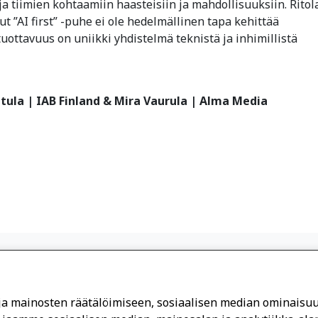
ja tiimien kohtaamiin haasteisiin ja mahdollisuuksiin. Ritol
t ”AI first” -puhe ei ole hedelmällinen tapa kehittää
tuottavuus on uniikki yhdistelmä teknistä ja inhimillistä
ntula | IAB Finland & Mira Vaurula | Alma Media
ja mainosten räätälöimiseen, sosiaalisen median ominaisu