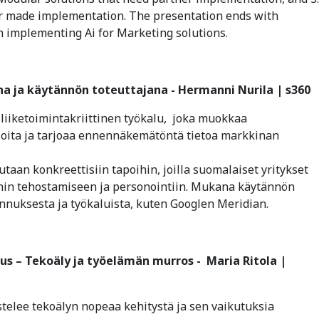
or made implementation. The presentation ends with
n implementing Ai for Marketing solutions.
ina ja käytännön toteuttajana - Hermanni Nurila | s360
n liiketoimintakriittinen työkalu, joka muokkaa
oita ja tarjoaa ennennäkemätöntä tietoa markkinan
aan konkreettisiin tapoihin, joilla suomalaiset yritykset
nin tehostamiseen ja personointiin. Mukana käytännön
nuksesta ja työkaluista, kuten Googlen Meridian.
tus – Tekoäly ja työelämän murros - Maria Ritola |
elee tekoälyn nopeaa kehitystä ja sen vaikutuksia