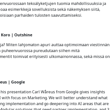
envuorossaan tekoälyketjujen tuomia mahdollisuuksia ja
joaa esimerkkejä sovelluksista sekä näkemyksen siitä,
toisiaan parhaiden tulosten saavuttamiseksi.
o Koro | Outshine
oja? Miten lahjomaton apuri auttaa optimoimaan viestinnän
n puheenvuorossa pureudutaan siihen mitä
ementit toimivat erityisesti ulkomainonnassa, sekä missä on
reus | Google
his presentation Carl Wåreus from Google gives insights
AI with focus on Marketing. We will better understand what
ting implementation and go deepering into AI areas that are
2. Modular solutions that need partner implementation, and 3.