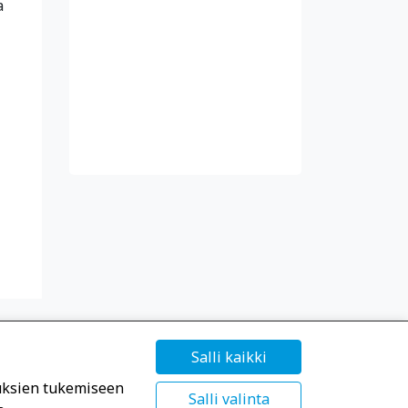
a
Salli kaikki
uksien tukemiseen
Salli valinta