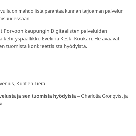
avulla on mahdollista parantaa kunnan tarjoaman palvelun
naisuudessaan.
vat Porvoon kaupungin Digitaalisten palveluiden
ä kehityspäällikkö Eveliina Keski-Koukari. He avaavat
n tuomista konkreettisista hyödyistä.
enius, Kuntien Tiera
elusta ja sen tuomista hyödyistä
– Charlotta Grönqvist ja
ki