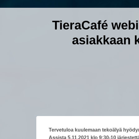
TieraCafé webin
asiakkaan 
Tervetuloa kuulemaan tekoälyä hyödyn
Assista 5.11.2021 klo 9:30-10 järjestet