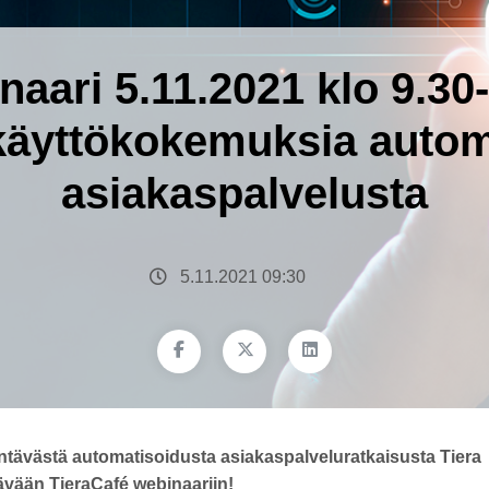
aari 5.11.2021 klo 9.30-
käyttökokemuksia autom
asiakaspalvelusta
5.11.2021 09:30
tävästä automatisoidusta asiakaspalveluratkaisusta Tiera
tävään TieraCafé webinaariin!