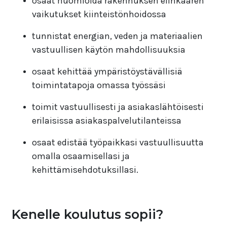
osaat huomioida rakennuksen elinkaaren
vaikutukset kiinteistönhoidossa
tunnistat energian, veden ja materiaalien
vastuullisen käytön mahdollisuuksia
osaat kehittää ympäristöystävällisiä
toimintatapoja omassa työssäsi
toimit vastuullisesti ja asiakaslähtöisesti
erilaisissa asiakaspalvelutilanteissa
osaat edistää työpaikkasi vastuullisuutta
omalla osaamisellasi ja
kehittämisehdotuksillasi.
Kenelle koulutus sopii?