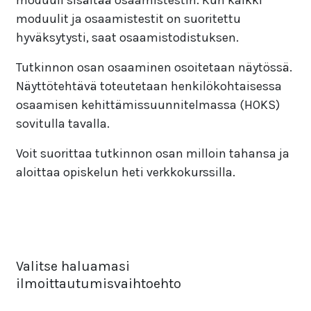
moduuli sisältää osaamistestin. Kun kaikki
moduulit ja osaamistestit on suoritettu
hyväksytysti, saat osaamistodistuksen.
Tutkinnon osan osaaminen osoitetaan näytössä.
Näyttötehtävä toteutetaan henkilökohtaisessa
osaamisen kehittämissuunnitelmassa (HOKS)
sovitulla tavalla.
Voit suorittaa tutkinnon osan milloin tahansa ja
aloittaa opiskelun heti verkkokurssilla.
Valitse haluamasi
ilmoittautumisvaihtoehto