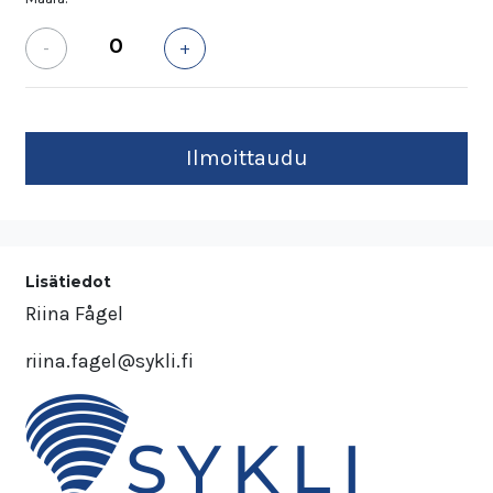
-
+
Lisätiedot
Riina Fågel
riina.fagel@sykli.fi