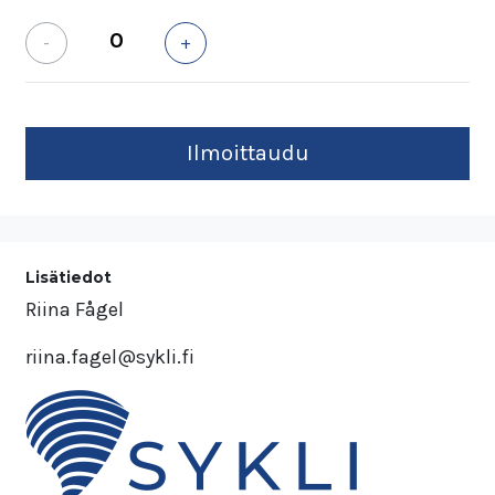
-
+
Lisätiedot
Riina Fågel
riina.fagel@sykli.fi