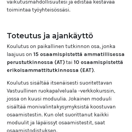
vaikutusmahdollisuutesi ja edistää kestävää
toimintaa työyhteisössäsi.
Toteutus ja ajankäyttö
Koulutus on paikallinen tutkinnon osa, jonka
laajuus on
15 osaamispistettä ammatillisessa
perustutkinnossa (AT)
tai
10 osaamispistettä
erikoisammattitutkinnossa (EAT)
.
Koulutus sisältää itsenäisesti suoritettavan
Vastuullinen ruokapalveluala -verkkokurssin,
jossa on kuusi moduulia. Jokainen moduuli
sisältää monivalintakysymyksistä koostuvan
osaamistestin. Kun olet suorittanut kaikki
moduulit ja läpäissyt osaamistestit, saat
osaamistodistuksen.