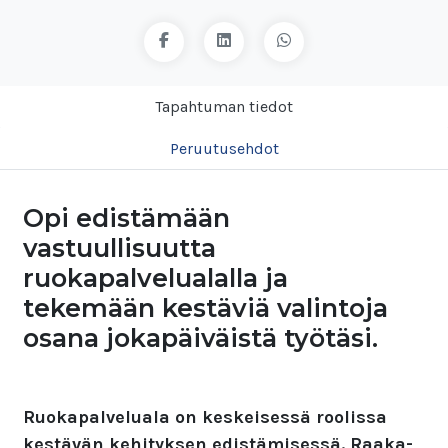
Tapahtuman tiedot
Peruutusehdot
Opi edistämään
vastuullisuutta
ruokapalvelualalla ja
tekemään kestäviä valintoja
osana jokapäiväistä työtäsi.
Ruokapalveluala on keskeisessä roolissa
kestävän kehityksen edistämisessä. Raaka-